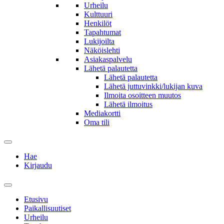
Urheilu
Kulttuuri
Henkilöt
Tapahtumat
Lukijoilta
Näköislehti
Asiakaspalvelu
Lähetä palautetta
Lähetä palautetta
Lähetä juttuvinkki/lukijan kuva
Ilmoita osoitteen muutos
Lähetä ilmoitus
Mediakortti
Oma tili
Hae
Kirjaudu
Etusivu
Paikallisuutiset
Urheilu