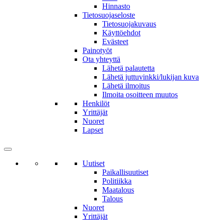
Hinnasto
Tietosuojaseloste
Tietosuojakuvaus
Käyttöehdot
Evästeet
Painotyöt
Ota yhteyttä
Lähetä palautetta
Lähetä juttuvinkki/lukijan kuva
Lähetä ilmoitus
Ilmoita osoitteen muutos
Henkilöt
Yrittäjät
Nuoret
Lapset
Uutiset
Paikallisuutiset
Politiikka
Maatalous
Talous
Nuoret
Yrittäjät