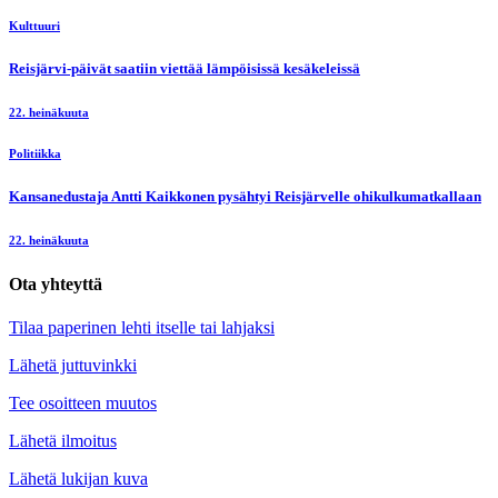
Kulttuuri
Reisjärvi-päivät saatiin viettää lämpöisissä kesäkeleissä
22. heinäkuuta
Politiikka
Kansanedustaja Antti Kaikkonen pysähtyi Reisjärvelle ohikulkumatkallaan
22. heinäkuuta
Ota yhteyttä
Tilaa paperinen lehti itselle tai lahjaksi
Lähetä juttuvinkki
Tee osoitteen muutos
Lähetä ilmoitus
Lähetä lukijan kuva