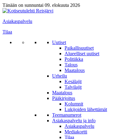
Tänään on sunnuntai 09. elokuuta 2026
Asiakaspalvelu
Tilaa
Uutiset
Paikallisuutiset
Alueelliset uutiset
Politiikka
Talous
Maatalous
Urheilu
Kesälajit
Talvilajit
Maatalous
Pääkirjoitus
Kolumnit
Lukijoiden lähettämät
Teemanumerot
Asiakaspalvelu ja info
Asiakaspalvelu
Mediakortti
Tilaa