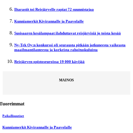
Iltarastit toi Reisjärvelle rapiat 72 suunnistajaa
Kunniamerkit Kivirannalle ja Paavolalle
Susisaaren kesälampaat ilahduttavat reisjärvisiä jo toista kesää
Ny-Tek Oy:n konkurssi oli seurausta pitkään jatkuneesta vaikeasta
maailmantilanteesta ja korkeista rahoituskuluista
Reisjärven opistoseuroissa 19 000 kävijää
MAINOS
Tuoreimmat
Paikallisuutiset
Kunniamerkit Kivirannalle ja Paavolalle