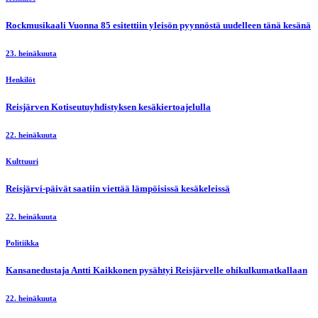
Rockmusikaali Vuonna 85 esitettiin yleisön pyynnöstä uudelleen tänä kesänä
23. heinäkuuta
Henkilöt
Reisjärven Kotiseutuyhdistyksen kesäkiertoajelulla
22. heinäkuuta
Kulttuuri
Reisjärvi-päivät saatiin viettää lämpöisissä kesäkeleissä
22. heinäkuuta
Politiikka
Kansanedustaja Antti Kaikkonen pysähtyi Reisjärvelle ohikulkumatkallaan
22. heinäkuuta