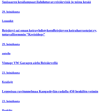
Susisaaren kesälampaat ilahduttavat reisjärvisiä jo toista kesää
29. heinäkuuta
Lemmikit
Reisjärvi sai oman koirayhdistyksenReisjärven koiraharrastajat ry,
tuttavallisemmin “Kreisidogs”
29. heinäkuuta
autoilu
Vintage VW Garagen ajelu Reisjärvellä
23. heinäkuuta
Kesälajit
Leppoisaa ravitunnelmaa Kangaskylän radalla 450 henkilön voimin
23. heinäkuuta
Henkilöt