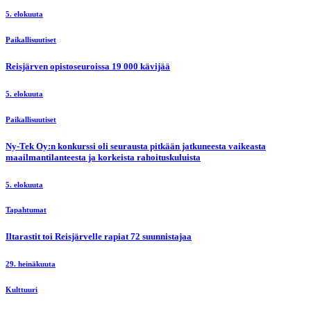
5. elokuuta
Paikallisuutiset
Reisjärven opistoseuroissa 19 000 kävijää
5. elokuuta
Paikallisuutiset
Ny-Tek Oy:n konkurssi oli seurausta pitkään jatkuneesta vaikeasta
maailmantilanteesta ja korkeista rahoituskuluista
5. elokuuta
Tapahtumat
Iltarastit toi Reisjärvelle rapiat 72 suunnistajaa
29. heinäkuuta
Kulttuuri