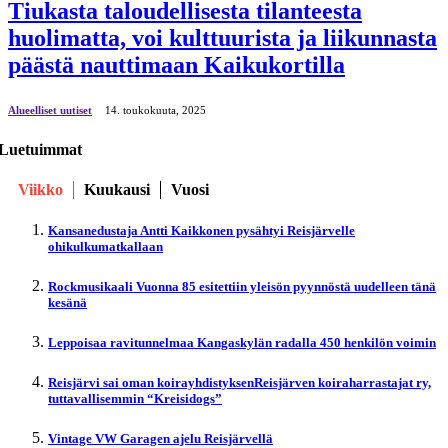
Tiukasta taloudellisesta tilanteesta
huolimatta, voi kulttuurista ja liikunnasta
päästä nauttimaan Kaikukortilla
Alueelliset uutiset
14. toukokuuta, 2025
Luetuimmat
Viikko
Kuukausi
Vuosi
Kansanedustaja Antti Kaikkonen pysähtyi Reisjärvelle
ohikulkumatkallaan
Rockmusikaali Vuonna 85 esitettiin yleisön pyynnöstä uudelleen tänä
kesänä
Leppoisaa ravitunnelmaa Kangaskylän radalla 450 henkilön voimin
Reisjärvi sai oman koirayhdistyksenReisjärven koiraharrastajat ry,
tuttavallisemmin “Kreisidogs”
Vintage VW Garagen ajelu Reisjärvellä