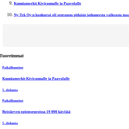
Kunniamerkit Kivirannalle ja Paavolalle
Ny-Tek Oy:n konkurssi oli seurausta pitkään jatkuneesta vaikeasta maa
Tuoreimmat
Paikallisuutiset
Kunniamerkit Kivirannalle ja Paavolalle
5. elokuuta
Paikallisuutiset
Reisjärven opistoseuroissa 19 000 kävijää
5. elokuuta