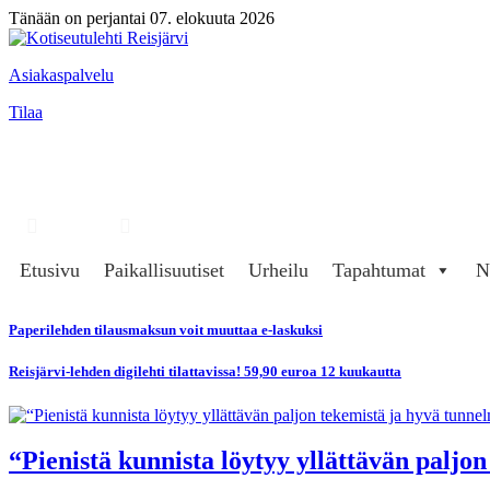
Tänään on perjantai 07. elokuuta 2026
Asiakaspalvelu
Tilaa
Hae
Kirjaudu
Etusivu
Paikallisuutiset
Urheilu
Tapahtumat
N
Paperilehden tilausmaksun voit muuttaa e-laskuksi
Reisjärvi-lehden digilehti tilattavissa! 59,90 euroa 12 kuukautta
“Pienistä kunnista löytyy yllättävän paljo