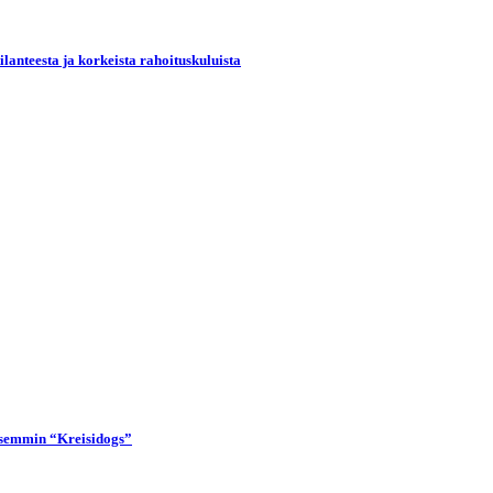
lanteesta ja korkeista rahoituskuluista
lisemmin “Kreisidogs”