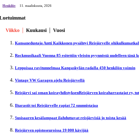
Henkilöt
11. maaliskuuta, 2026
Luetuimmat
Viikko
Kuukausi
Vuosi
Kansanedustaja Antti Kaikkonen pysähtyi Reisjärvelle ohikulkumatka
Rockmusikaali Vuonna 85 esitettiin yleisön pyynnöstä uudelleen tänä 
Leppoisaa ravitunnelmaa Kangaskylän radalla 450 henkilön voimin
Vintage VW Garagen ajelu Reisjärvellä
Reisjärvi sai oman koirayhdistyksenReisjärven koiraharrastajat ry, t
Iltarastit toi Reisjärvelle rapiat 72 suunnistajaa
Susisaaren kesälampaat ilahduttavat reisjärvisiä jo toista kesää
Reisjärven opistoseuroissa 19 000 kävijää