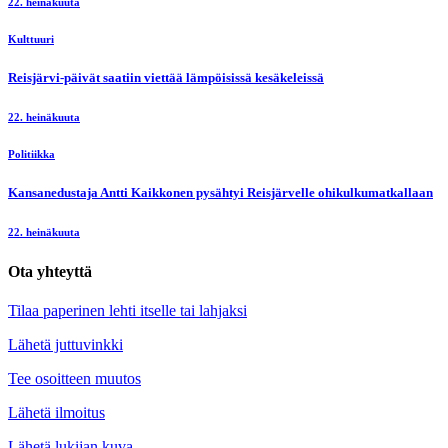
22. heinäkuuta
Kulttuuri
Reisjärvi-päivät saatiin viettää lämpöisissä kesäkeleissä
22. heinäkuuta
Politiikka
Kansanedustaja Antti Kaikkonen pysähtyi Reisjärvelle ohikulkumatkallaan
22. heinäkuuta
Ota yhteyttä
Tilaa paperinen lehti itselle tai lahjaksi
Lähetä juttuvinkki
Tee osoitteen muutos
Lähetä ilmoitus
Lähetä lukijan kuva