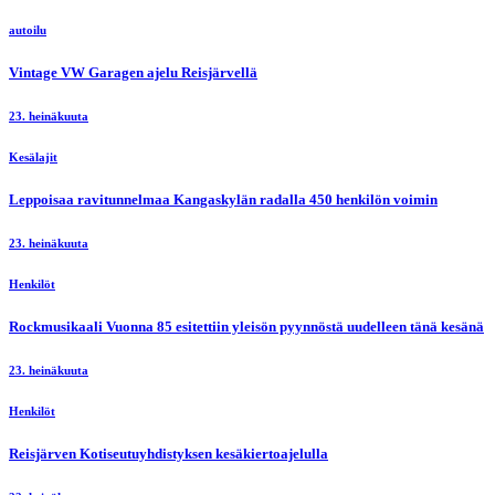
autoilu
Vintage VW Garagen ajelu Reisjärvellä
23. heinäkuuta
Kesälajit
Leppoisaa ravitunnelmaa Kangaskylän radalla 450 henkilön voimin
23. heinäkuuta
Henkilöt
Rockmusikaali Vuonna 85 esitettiin yleisön pyynnöstä uudelleen tänä kesänä
23. heinäkuuta
Henkilöt
Reisjärven Kotiseutuyhdistyksen kesäkiertoajelulla