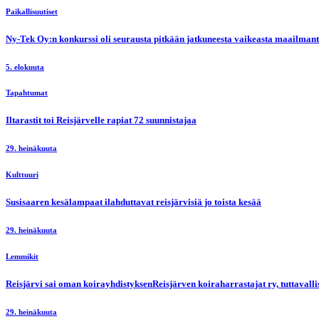
Paikallisuutiset
Ny-Tek Oy:n konkurssi oli seurausta pitkään jatkuneesta vaikeasta maailmanti
5. elokuuta
Tapahtumat
Iltarastit toi Reisjärvelle rapiat 72 suunnistajaa
29. heinäkuuta
Kulttuuri
Susisaaren kesälampaat ilahduttavat reisjärvisiä jo toista kesää
29. heinäkuuta
Lemmikit
Reisjärvi sai oman koirayhdistyksenReisjärven koiraharrastajat ry, tuttaval
29. heinäkuuta