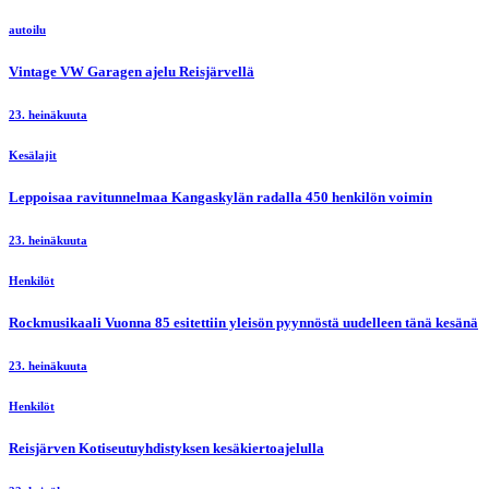
autoilu
Vintage VW Garagen ajelu Reisjärvellä
23. heinäkuuta
Kesälajit
Leppoisaa ravitunnelmaa Kangaskylän radalla 450 henkilön voimin
23. heinäkuuta
Henkilöt
Rockmusikaali Vuonna 85 esitettiin yleisön pyynnöstä uudelleen tänä kesänä
23. heinäkuuta
Henkilöt
Reisjärven Kotiseutuyhdistyksen kesäkiertoajelulla