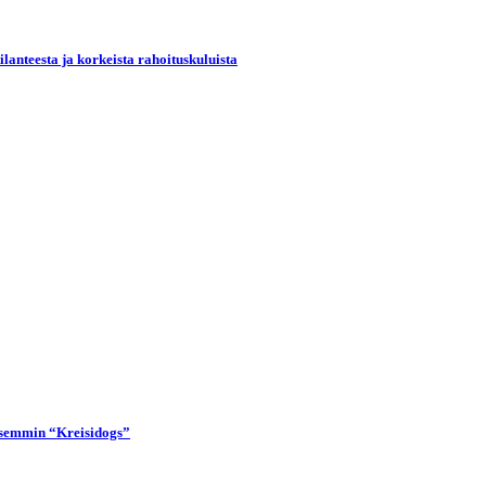
lanteesta ja korkeista rahoituskuluista
lisemmin “Kreisidogs”