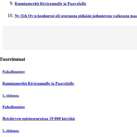
Kunniamerkit Kivirannalle ja Paavolalle
Ny-Tek Oy:n konkurssi oli seurausta pitkään jatkuneesta vaikeasta maa
Tuoreimmat
Paikallisuutiset
Kunniamerkit Kivirannalle ja Paavolalle
5. elokuuta
Paikallisuutiset
Reisjärven opistoseuroissa 19 000 kävijää
5. elokuuta