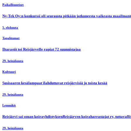
Paikallisuutiset
Ny-Tek Oy:n konkurssi oli seurausta pitkään jatkuneesta vaikeasta maailmanti
5. elokuuta
Tapahtumat
Iltarastit toi Reisjärvelle rapiat 72 suunnistajaa
29. heinäkuuta
Kulttuuri
Susisaaren kesälampaat ilahduttavat reisjärvisiä jo toista kesää
29. heinäkuuta
Lemmikit
Reisjärvi sai oman koirayhdistyksenReisjärven koiraharrastajat ry, tuttaval
29. heinäkuuta