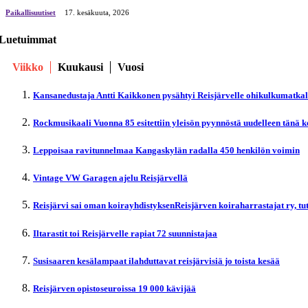
Paikallisuutiset
17. kesäkuuta, 2026
Luetuimmat
Viikko
Kuukausi
Vuosi
Kansanedustaja Antti Kaikkonen pysähtyi Reisjärvelle ohikulkumatka
Rockmusikaali Vuonna 85 esitettiin yleisön pyynnöstä uudelleen tänä 
Leppoisaa ravitunnelmaa Kangaskylän radalla 450 henkilön voimin
Vintage VW Garagen ajelu Reisjärvellä
Reisjärvi sai oman koirayhdistyksenReisjärven koiraharrastajat ry, t
Iltarastit toi Reisjärvelle rapiat 72 suunnistajaa
Susisaaren kesälampaat ilahduttavat reisjärvisiä jo toista kesää
Reisjärven opistoseuroissa 19 000 kävijää