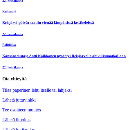
22. heinäkuuta
Kulttuuri
Reisjärvi-päivät saatiin viettää lämpöisissä kesäkeleissä
22. heinäkuuta
Politiikka
Kansanedustaja Antti Kaikkonen pysähtyi Reisjärvelle ohikulkumatkallaan
22. heinäkuuta
Ota yhteyttä
Tilaa paperinen lehti itselle tai lahjaksi
Lähetä juttuvinkki
Tee osoitteen muutos
Lähetä ilmoitus
Lähetä lukijan kuva