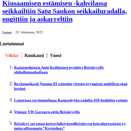
Kiusaamisen estämisen -kahvilassa
seikkailtiin Satu Saukon seikkailuradalla,
ongittiin ja askarreltiin
Lapset
22. lokakuuta, 2025
Luetuimmat
Viikko
Kuukausi
Vuosi
Kansanedustaja Antti Kaikkonen pysähtyi Reisjärvelle
ohikulkumatkallaan
Rockmusikaali Vuonna 85 esitettiin yleisön pyynnöstä uudelleen tänä
kesänä
Leppoisaa ravitunnelmaa Kangaskylän radalla 450 henkilön voimin
Vintage VW Garagen ajelu Reisjärvellä
Reisjärvi sai oman koirayhdistyksenReisjärven koiraharrastajat ry,
tuttavallisemmin “Kreisidogs”