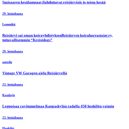
Susisaaren kesälampaat ilahduttavat reisjärvisiä jo toista kesää
29. heinäkuuta
Lemmikit
Reisjärvi sai oman koirayhdistyksenReisjärven koiraharrastajat ry,
tuttavallisemmin “Kreisidogs”
29. heinäkuuta
autoilu
Vintage VW Garagen ajelu Reisjärvellä
23. heinäkuuta
Kesälajit
Leppoisaa ravitunnelmaa Kangaskylän radalla 450 henkilön voimin
23. heinäkuuta
Henkilöt