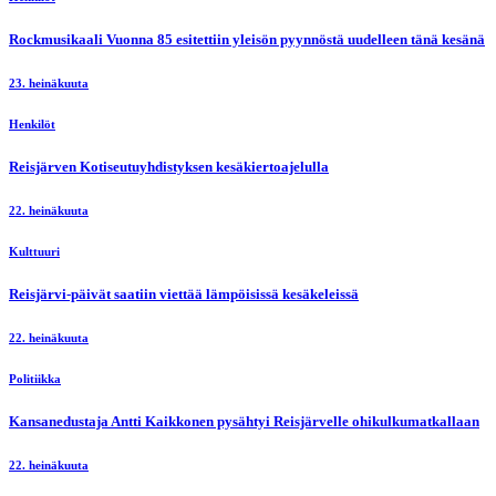
Rockmusikaali Vuonna 85 esitettiin yleisön pyynnöstä uudelleen tänä kesänä
23. heinäkuuta
Henkilöt
Reisjärven Kotiseutuyhdistyksen kesäkiertoajelulla
22. heinäkuuta
Kulttuuri
Reisjärvi-päivät saatiin viettää lämpöisissä kesäkeleissä
22. heinäkuuta
Politiikka
Kansanedustaja Antti Kaikkonen pysähtyi Reisjärvelle ohikulkumatkallaan
22. heinäkuuta