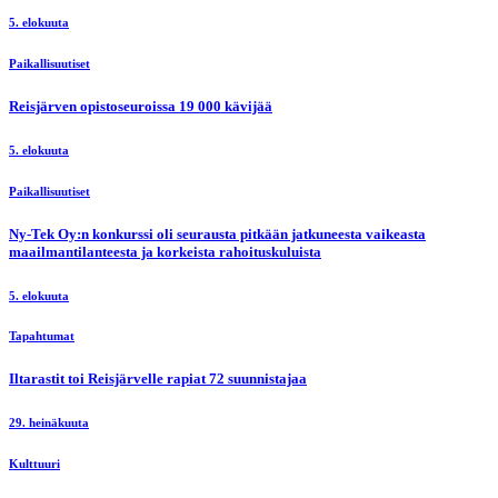
5. elokuuta
Paikallisuutiset
Reisjärven opistoseuroissa 19 000 kävijää
5. elokuuta
Paikallisuutiset
Ny-Tek Oy:n konkurssi oli seurausta pitkään jatkuneesta vaikeasta
maailmantilanteesta ja korkeista rahoituskuluista
5. elokuuta
Tapahtumat
Iltarastit toi Reisjärvelle rapiat 72 suunnistajaa
29. heinäkuuta
Kulttuuri