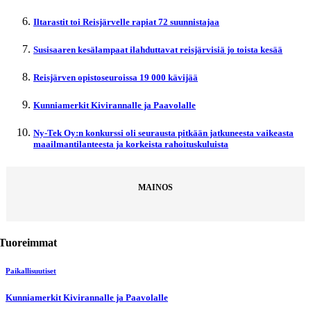
Iltarastit toi Reisjärvelle rapiat 72 suunnistajaa
Susisaaren kesälampaat ilahduttavat reisjärvisiä jo toista kesää
Reisjärven opistoseuroissa 19 000 kävijää
Kunniamerkit Kivirannalle ja Paavolalle
Ny-Tek Oy:n konkurssi oli seurausta pitkään jatkuneesta vaikeasta
maailmantilanteesta ja korkeista rahoituskuluista
MAINOS
Tuoreimmat
Paikallisuutiset
Kunniamerkit Kivirannalle ja Paavolalle