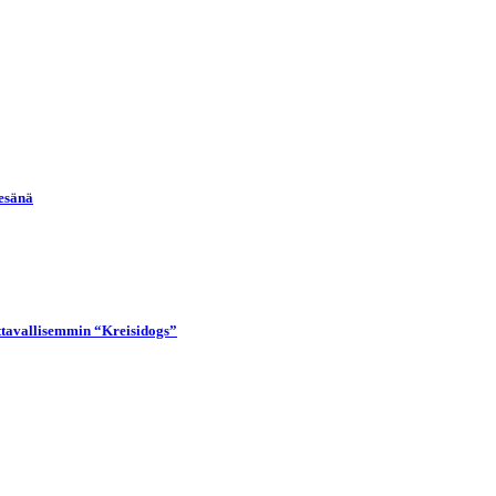
kesänä
uttavallisemmin “Kreisidogs”