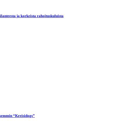
lanteesta ja korkeista rahoituskuluista
lisemmin “Kreisidogs”