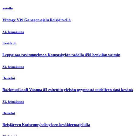
autoilu
Vintage VW Garagen ajelu Reisjärvellä
23. heinäkuuta
Kesälajit
Leppoisaa ravitunnelmaa Kangaskylän radalla 450 henkilön voimin
23. heinäkuuta
Henkilöt
Rockmusikaali Vuonna 85 esitettiin yleisön pyynnöstä uudelleen tänä kesänä
23. heinäkuuta
Henkilöt
Reisjärven Kotiseutuyhdistyksen kesäkiertoajelulla