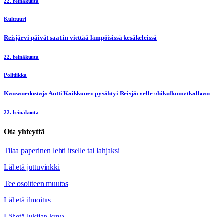
22. heinäkuuta
Kulttuuri
Reisjärvi-päivät saatiin viettää lämpöisissä kesäkeleissä
22. heinäkuuta
Politiikka
Kansanedustaja Antti Kaikkonen pysähtyi Reisjärvelle ohikulkumatkallaan
22. heinäkuuta
Ota yhteyttä
Tilaa paperinen lehti itselle tai lahjaksi
Lähetä juttuvinkki
Tee osoitteen muutos
Lähetä ilmoitus
Lähetä lukijan kuva