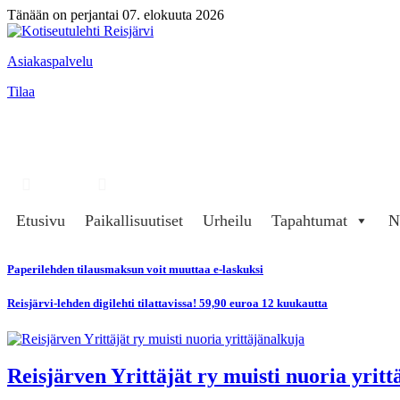
Tänään on perjantai 07. elokuuta 2026
Asiakaspalvelu
Tilaa
Hae
Kirjaudu
Etusivu
Paikallisuutiset
Urheilu
Tapahtumat
N
Paperilehden tilausmaksun voit muuttaa e-laskuksi
Reisjärvi-lehden digilehti tilattavissa! 59,90 euroa 12 kuukautta
Reisjärven Yrittäjät ry muisti nuoria yritt