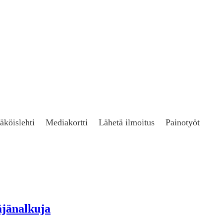
äköislehti
Mediakortti
Lähetä ilmoitus
Painotyöt
äjänalkuja