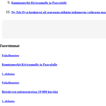
Kunniamerkit Kivirannalle ja Paavolalle
Ny-Tek Oy:n konkurssi oli seurausta pitkään jatkuneesta vaikeasta maa
Tuoreimmat
Paikallisuutiset
Kunniamerkit Kivirannalle ja Paavolalle
5. elokuuta
Paikallisuutiset
Reisjärven opistoseuroissa 19 000 kävijää
5. elokuuta