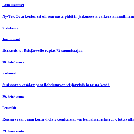
Paikallisuutiset
Ny-Tek Oy:n konkurssi oli seurausta pitkään jatkuneesta vaikeasta maailmanti
5. elokuuta
Tapahtumat
Iltarastit toi Reisjärvelle rapiat 72 suunnistajaa
29. heinäkuuta
Kulttuuri
Susisaaren kesälampaat ilahduttavat reisjärvisiä jo toista kesää
29. heinäkuuta
Lemmikit
Reisjärvi sai oman koirayhdistyksenReisjärven koiraharrastajat ry, tuttaval
29. heinäkuuta