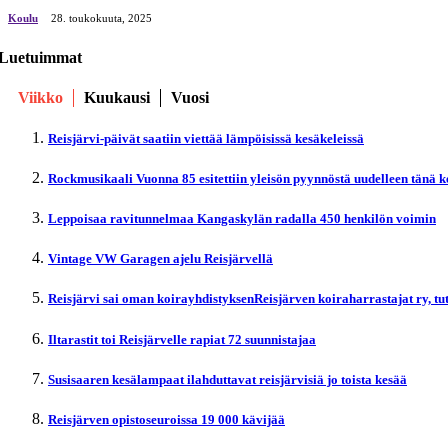
Koulu
28. toukokuuta, 2025
Luetuimmat
Viikko
Kuukausi
Vuosi
Reisjärvi-päivät saatiin viettää lämpöisissä kesäkeleissä
Rockmusikaali Vuonna 85 esitettiin yleisön pyynnöstä uudelleen tänä 
Leppoisaa ravitunnelmaa Kangaskylän radalla 450 henkilön voimin
Vintage VW Garagen ajelu Reisjärvellä
Reisjärvi sai oman koirayhdistyksenReisjärven koiraharrastajat ry, t
Iltarastit toi Reisjärvelle rapiat 72 suunnistajaa
Susisaaren kesälampaat ilahduttavat reisjärvisiä jo toista kesää
Reisjärven opistoseuroissa 19 000 kävijää