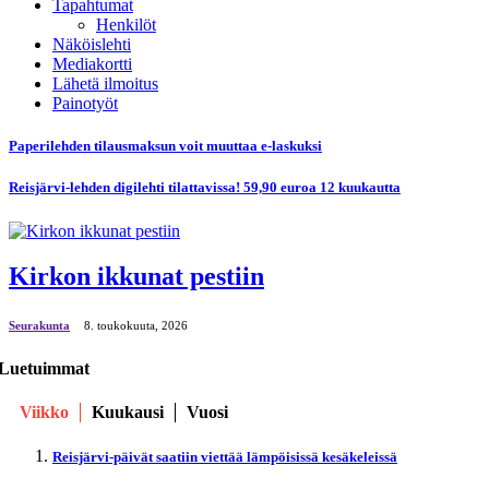
Tapahtumat
Henkilöt
Näköislehti
Mediakortti
Lähetä ilmoitus
Painotyöt
Paperilehden tilausmaksun voit muuttaa e-laskuksi
Reisjärvi-lehden digilehti tilattavissa! 59,90 euroa 12 kuukautta
Kirkon ikkunat pestiin
Seurakunta
8. toukokuuta, 2026
Luetuimmat
Viikko
Kuukausi
Vuosi
Reisjärvi-päivät saatiin viettää lämpöisissä kesäkeleissä