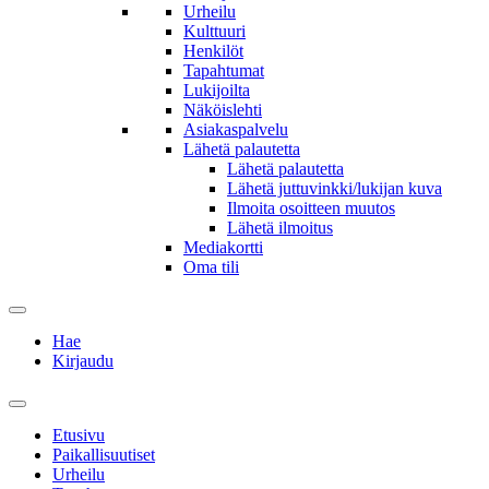
Urheilu
Kulttuuri
Henkilöt
Tapahtumat
Lukijoilta
Näköislehti
Asiakaspalvelu
Lähetä palautetta
Lähetä palautetta
Lähetä juttuvinkki/lukijan kuva
Ilmoita osoitteen muutos
Lähetä ilmoitus
Mediakortti
Oma tili
Hae
Kirjaudu
Etusivu
Paikallisuutiset
Urheilu