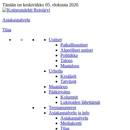
Tänään on keskiviikko 05. elokuuta 2026
Asiakaspalvelu
Tilaa
Uutiset
Paikallisuutiset
Alueelliset uutiset
Politiikka
Talous
Maatalous
Urheilu
Kesälajit
Talvilajit
Maatalous
Pääkirjoitus
Kolumnit
Lukijoiden lähettämät
Teemanumerot
Asiakaspalvelu ja info
Asiakaspalvelu
Mediakortti
Tilaa