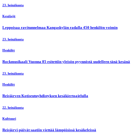
23. heinäkuuta
Kesälajit
Leppoisaa ravitunnelmaa Kangaskylän radalla 450 henkilön voimin
23. heinäkuuta
Henkilöt
Rockmusikaali Vuonna 85 esitettiin yleisön pyynnöstä uudelleen tänä kesänä
23. heinäkuuta
Henkilöt
Reisjärven Kotiseutuyhdistyksen kesäkiertoajelulla
22. heinäkuuta
Kulttuuri
Reisjärvi-päivät saatiin viettää lämpöisissä kesäkeleissä