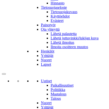
Hinnasto
Tietosuojaseloste
Tietosuojakuvaus
Käyttöehdot
Evästeet
Painotyöt
Ota yhteyttä
Lähetä palautetta
Lähetä juttuvinkki/lukijan kuva
Lähetä ilmoitus
Ilmoita osoitteen muutos
Henkilöt
Yrittäjät
Nuoret
Lapset
Uutiset
Paikallisuutiset
Politiikka
Maatalous
Talous
Nuoret
Yrittäjät