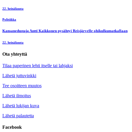
22. heinäkuuta
Politiikka
Kansanedustaja Antti Kaikkonen pysähtyi Reisjärvelle ohikulkumatkallaan
22. heinäkuuta
Ota yhteyttä
Tilaa paperinen lehti itselle tai lahjaksi
Lähetä juttuvinkki
Tee osoitteen muutos
Lähetä ilmoitus
Lähetä lukijan kuva
Lähetä palautetta
Facebook