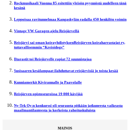
Rockmusikaali Vuonna 85 esitettiin yleisön pyynnöstä uudelleen tänä
kesänä
Leppoisaa ravitunnelmaa Kangaskylän radalla 450 henkilön voimin
Vintage VW Garagen ajelu Reisjärvellä
Reisjärvi sai oman koirayhdistyksenReisjärven koiraharrastajat ry,
tuttavallisemmin “Kreisidogs”
Iltarastit toi Reisjärvelle rapiat 72 suunnistajaa
Susisaaren kesälampaat ilahduttavat reisjärvisiä jo toista kesää
Kunniamerkit Kivirannalle ja Paavolalle
Reisjärven opistoseuroissa 19 000 kävijää
Ny-Tek Oy:n konkurssi oli seurausta pitkään jatkuneesta vaikeasta
maailmantilanteesta ja korkeista rahoituskuluista
MAINOS