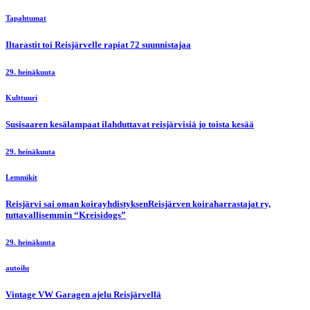
Tapahtumat
Iltarastit toi Reisjärvelle rapiat 72 suunnistajaa
29. heinäkuuta
Kulttuuri
Susisaaren kesälampaat ilahduttavat reisjärvisiä jo toista kesää
29. heinäkuuta
Lemmikit
Reisjärvi sai oman koirayhdistyksenReisjärven koiraharrastajat ry,
tuttavallisemmin “Kreisidogs”
29. heinäkuuta
autoilu
Vintage VW Garagen ajelu Reisjärvellä