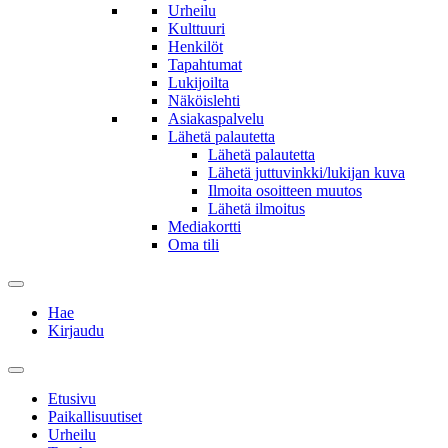
Urheilu
Kulttuuri
Henkilöt
Tapahtumat
Lukijoilta
Näköislehti
Asiakaspalvelu
Lähetä palautetta
Lähetä palautetta
Lähetä juttuvinkki/lukijan kuva
Ilmoita osoitteen muutos
Lähetä ilmoitus
Mediakortti
Oma tili
Hae
Kirjaudu
Etusivu
Paikallisuutiset
Urheilu