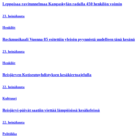
Leppoisaa ravitunnelmaa Kangaskylän radalla 450 henkilön voimin
23. heinäkuuta
Henkilöt
Rockmusikaali Vuonna 85 esitettiin yleisön pyynnöstä uudelleen tänä kesänä
23. heinäkuuta
Henkilöt
Reisjärven Kotiseutuyhdistyksen kesäkiertoajelulla
22. heinäkuuta
Kulttuuri
Reisjärvi-päivät saatiin viettää lämpöisissä kesäkeleissä
22. heinäkuuta
Politiikka