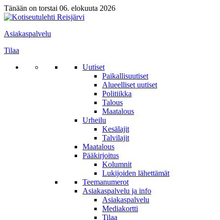
Tänään on torstai 06. elokuuta 2026
Asiakaspalvelu
Tilaa
Uutiset
Paikallisuutiset
Alueelliset uutiset
Politiikka
Talous
Maatalous
Urheilu
Kesälajit
Talvilajit
Maatalous
Pääkirjoitus
Kolumnit
Lukijoiden lähettämät
Teemanumerot
Asiakaspalvelu ja info
Asiakaspalvelu
Mediakortti
Tilaa