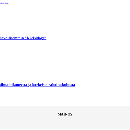
kesänä
uttavallisemmin “Kreisidogs”
ilmantilanteesta ja korkeista rahoituskuluista
MAINOS