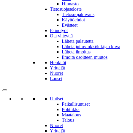
Hinnasto
Tietosuojaseloste
Tietosuojakuvaus
Käyttöehdot
Evästeet
Painotyöt
Ota yhteyttä
Lähetä palautetta
Lähetä juttuvinkki/lukijan kuva
Lähetä ilmoitus
Ilmoita osoitteen muutos
Henkilöt
Yrittäjät
Nuoret
Lapset
Uutiset
Paikallisuutiset
Politiikka
Maatalous
Talous
Nuoret
Yrittäjät