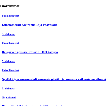
Tuoreimmat
Paikallisuutiset
Kunniamerkit Kivirannalle ja Paavolalle
5. elokuuta
Paikallisuutiset
Reisjärven opistoseuroissa 19 000 kävijää
5. elokuuta
Paikallisuutiset
Ny-Tek Oy:n konkurssi oli seurausta pitkään jatkuneesta vaikeasta maailmanti
5. elokuuta
Tapahtumat