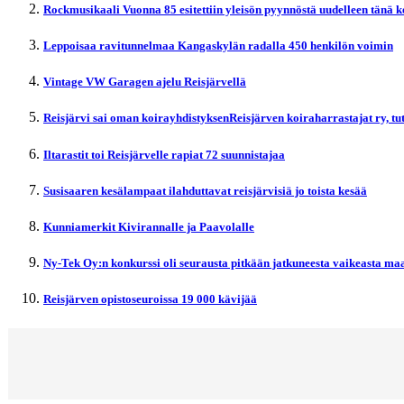
Rockmusikaali Vuonna 85 esitettiin yleisön pyynnöstä uudelleen tänä 
Leppoisaa ravitunnelmaa Kangaskylän radalla 450 henkilön voimin
Vintage VW Garagen ajelu Reisjärvellä
Reisjärvi sai oman koirayhdistyksenReisjärven koiraharrastajat ry, t
Iltarastit toi Reisjärvelle rapiat 72 suunnistajaa
Susisaaren kesälampaat ilahduttavat reisjärvisiä jo toista kesää
Kunniamerkit Kivirannalle ja Paavolalle
Ny-Tek Oy:n konkurssi oli seurausta pitkään jatkuneesta vaikeasta maa
Reisjärven opistoseuroissa 19 000 kävijää