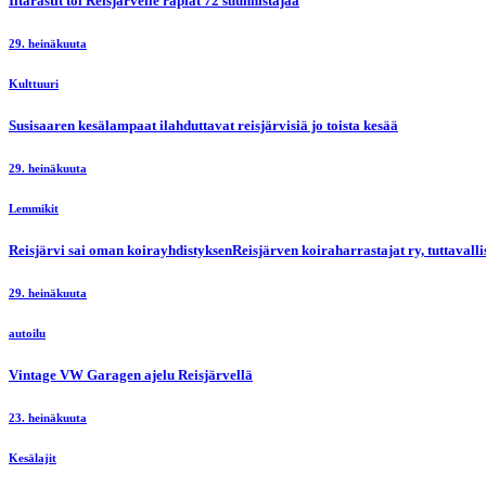
Iltarastit toi Reisjärvelle rapiat 72 suunnistajaa
29. heinäkuuta
Kulttuuri
Susisaaren kesälampaat ilahduttavat reisjärvisiä jo toista kesää
29. heinäkuuta
Lemmikit
Reisjärvi sai oman koirayhdistyksenReisjärven koiraharrastajat ry, tuttaval
29. heinäkuuta
autoilu
Vintage VW Garagen ajelu Reisjärvellä
23. heinäkuuta
Kesälajit