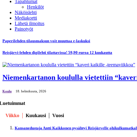
Tapahtumat
Henkilöt
Näköislehti
Mediakortti
Lähetä ilmoitus
Painotyöt
Paperilehden tilausmaksun voit muuttaa e-laskuksi
Reisjärvi-lehden digilehti tilattavissa! 59,90 euroa 12 kuukautta
Niemenkartanon koululla vietettiin “kaver
Koulu
18. helmikuuta, 2026
Luetuimmat
Viikko
Kuukausi
Vuosi
Kansanedustaja Antti Kaikkonen pysähtyi Reisjärvelle ohikulkumatka