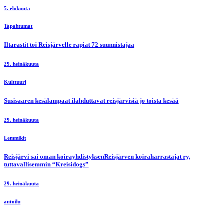
5. elokuuta
Tapahtumat
Iltarastit toi Reisjärvelle rapiat 72 suunnistajaa
29. heinäkuuta
Kulttuuri
Susisaaren kesälampaat ilahduttavat reisjärvisiä jo toista kesää
29. heinäkuuta
Lemmikit
Reisjärvi sai oman koirayhdistyksenReisjärven koiraharrastajat ry,
tuttavallisemmin “Kreisidogs”
29. heinäkuuta
autoilu