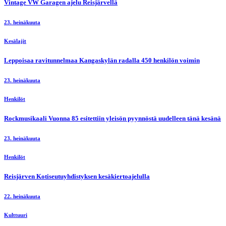
Vintage VW Garagen ajelu Reisjärvellä
23. heinäkuuta
Kesälajit
Leppoisaa ravitunnelmaa Kangaskylän radalla 450 henkilön voimin
23. heinäkuuta
Henkilöt
Rockmusikaali Vuonna 85 esitettiin yleisön pyynnöstä uudelleen tänä kesänä
23. heinäkuuta
Henkilöt
Reisjärven Kotiseutuyhdistyksen kesäkiertoajelulla
22. heinäkuuta
Kulttuuri