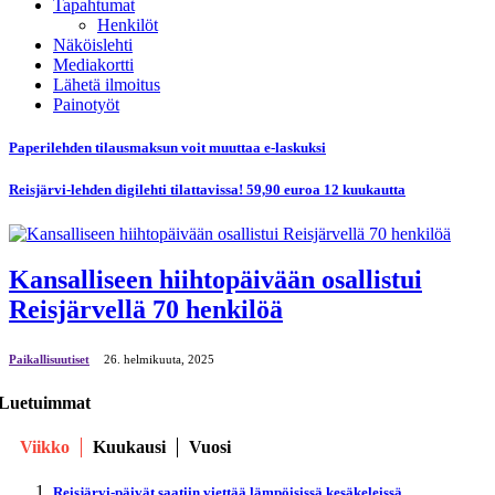
Tapahtumat
Henkilöt
Näköislehti
Mediakortti
Lähetä ilmoitus
Painotyöt
Paperilehden tilausmaksun voit muuttaa e-laskuksi
Reisjärvi-lehden digilehti tilattavissa! 59,90 euroa 12 kuukautta
Kansalliseen hiihtopäivään osallistui
Reisjärvellä 70 henkilöä
Paikallisuutiset
26. helmikuuta, 2025
Luetuimmat
Viikko
Kuukausi
Vuosi
Reisjärvi-päivät saatiin viettää lämpöisissä kesäkeleissä