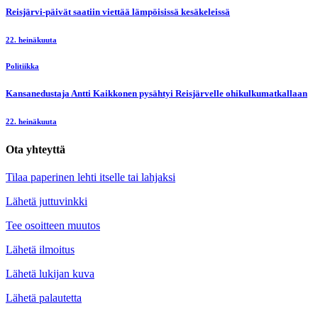
Reisjärvi-päivät saatiin viettää lämpöisissä kesäkeleissä
22. heinäkuuta
Politiikka
Kansanedustaja Antti Kaikkonen pysähtyi Reisjärvelle ohikulkumatkallaan
22. heinäkuuta
Ota yhteyttä
Tilaa paperinen lehti itselle tai lahjaksi
Lähetä juttuvinkki
Tee osoitteen muutos
Lähetä ilmoitus
Lähetä lukijan kuva
Lähetä palautetta