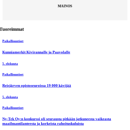
MAINOS
Tuoreimmat
Paikallisuutiset
Kunniamerkit Kivirannalle ja Paavolalle
5. elokuuta
Paikallisuutiset
Reisjärven opistoseuroissa 19 000 kävijää
5. elokuuta
Paikallisuutiset
Ny-Tek Oy:n konkurssi oli seurausta pitkään jatkuneesta vaikeasta
maailmantilanteesta ja korkeista rahoituskuluista