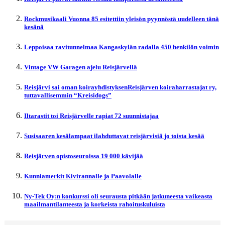
Rockmusikaali Vuonna 85 esitettiin yleisön pyynnöstä uudelleen tänä
kesänä
Leppoisaa ravitunnelmaa Kangaskylän radalla 450 henkilön voimin
Vintage VW Garagen ajelu Reisjärvellä
Reisjärvi sai oman koirayhdistyksenReisjärven koiraharrastajat ry,
tuttavallisemmin “Kreisidogs”
Iltarastit toi Reisjärvelle rapiat 72 suunnistajaa
Susisaaren kesälampaat ilahduttavat reisjärvisiä jo toista kesää
Reisjärven opistoseuroissa 19 000 kävijää
Kunniamerkit Kivirannalle ja Paavolalle
Ny-Tek Oy:n konkurssi oli seurausta pitkään jatkuneesta vaikeasta
maailmantilanteesta ja korkeista rahoituskuluista