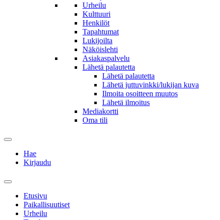
Urheilu
Kulttuuri
Henkilöt
Tapahtumat
Lukijoilta
Näköislehti
Asiakaspalvelu
Lähetä palautetta
Lähetä palautetta
Lähetä juttuvinkki/lukijan kuva
Ilmoita osoitteen muutos
Lähetä ilmoitus
Mediakortti
Oma tili
Hae
Kirjaudu
Etusivu
Paikallisuutiset
Urheilu