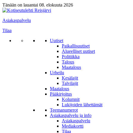
Tänään on lauantai 08. elokuuta 2026
Asiakaspalvelu
Tilaa
Uutiset
Paikallisuutiset
Alueelliset uutiset
Politiikka
Talous
Maatalous
Urheilu
Kesälajit
Talvilajit
Maatalous
Pääkirjoitus
Kolumnit
Lukijoiden lähettämät
Teemanumerot
Asiakaspalvelu ja info
Asiakaspalvelu
Mediakortti
Tilaa