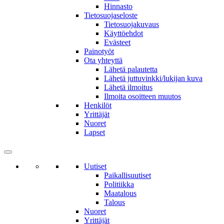
Hinnasto
Tietosuojaseloste
Tietosuojakuvaus
Käyttöehdot
Evästeet
Painotyöt
Ota yhteyttä
Lähetä palautetta
Lähetä juttuvinkki/lukijan kuva
Lähetä ilmoitus
Ilmoita osoitteen muutos
Henkilöt
Yrittäjät
Nuoret
Lapset
Uutiset
Paikallisuutiset
Politiikka
Maatalous
Talous
Nuoret
Yrittäjät