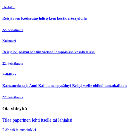
Henkilöt
Reisjärven Kotiseutuyhdistyksen kesäkiertoajelulla
22. heinäkuuta
Kulttuuri
Reisjärvi-päivät saatiin viettää lämpöisissä kesäkeleissä
22. heinäkuuta
Politiikka
Kansanedustaja Antti Kaikkonen pysähtyi Reisjärvelle ohikulkumatkallaan
22. heinäkuuta
Ota yhteyttä
Tilaa paperinen lehti itselle tai lahjaksi
Lähetä juttuvinkki