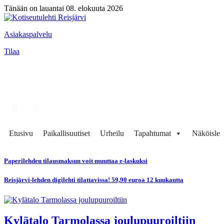
Tänään on lauantai 08. elokuuta 2026
Asiakaspalvelu
Tilaa
Etusivu
Paikallisuutiset
Urheilu
Tapahtumat
Näköisleh
Paperilehden tilausmaksun voit muuttaa e-laskuksi
Reisjärvi-lehden digilehti tilattavissa! 59,90 euroa 12 kuukautta
Kylätalo Tarmolassa joulupuuroiltiin