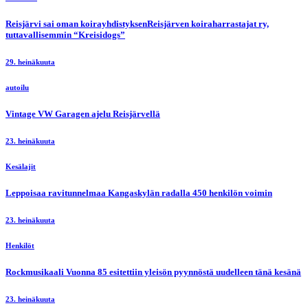
Reisjärvi sai oman koirayhdistyksenReisjärven koiraharrastajat ry,
tuttavallisemmin “Kreisidogs”
29. heinäkuuta
autoilu
Vintage VW Garagen ajelu Reisjärvellä
23. heinäkuuta
Kesälajit
Leppoisaa ravitunnelmaa Kangaskylän radalla 450 henkilön voimin
23. heinäkuuta
Henkilöt
Rockmusikaali Vuonna 85 esitettiin yleisön pyynnöstä uudelleen tänä kesänä
23. heinäkuuta