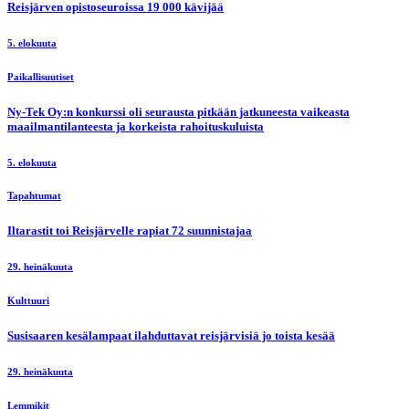
Reisjärven opistoseuroissa 19 000 kävijää
5. elokuuta
Paikallisuutiset
Ny-Tek Oy:n konkurssi oli seurausta pitkään jatkuneesta vaikeasta
maailmantilanteesta ja korkeista rahoituskuluista
5. elokuuta
Tapahtumat
Iltarastit toi Reisjärvelle rapiat 72 suunnistajaa
29. heinäkuuta
Kulttuuri
Susisaaren kesälampaat ilahduttavat reisjärvisiä jo toista kesää
29. heinäkuuta
Lemmikit