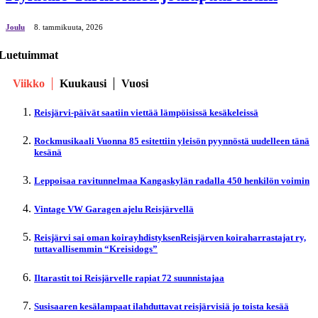
Joulu
8. tammikuuta, 2026
Luetuimmat
Viikko
Kuukausi
Vuosi
Reisjärvi-päivät saatiin viettää lämpöisissä kesäkeleissä
Rockmusikaali Vuonna 85 esitettiin yleisön pyynnöstä uudelleen tänä
kesänä
Leppoisaa ravitunnelmaa Kangaskylän radalla 450 henkilön voimin
Vintage VW Garagen ajelu Reisjärvellä
Reisjärvi sai oman koirayhdistyksenReisjärven koiraharrastajat ry,
tuttavallisemmin “Kreisidogs”
Iltarastit toi Reisjärvelle rapiat 72 suunnistajaa
Susisaaren kesälampaat ilahduttavat reisjärvisiä jo toista kesää