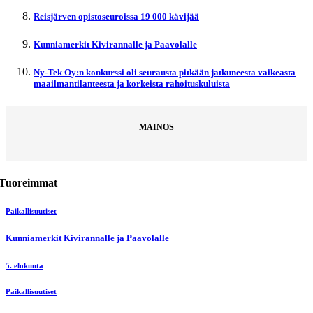
Reisjärven opistoseuroissa 19 000 kävijää
Kunniamerkit Kivirannalle ja Paavolalle
Ny-Tek Oy:n konkurssi oli seurausta pitkään jatkuneesta vaikeasta
maailmantilanteesta ja korkeista rahoituskuluista
MAINOS
Tuoreimmat
Paikallisuutiset
Kunniamerkit Kivirannalle ja Paavolalle
5. elokuuta
Paikallisuutiset