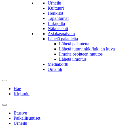
Urheilu
Kulttuuri
Henkilöt
Tapahtumat
Lukijoilta
Näköislehti
Asiakaspalvelu
Lähetä palautetta
Lähetä palautetta
Lähetä juttuvinkki/lukijan kuva
Ilmoita osoitteen muutos
Lähetä ilmoitus
Mediakortti
Oma tili
Hae
Kirjaudu
Etusivu
Paikallisuutiset
Urheilu