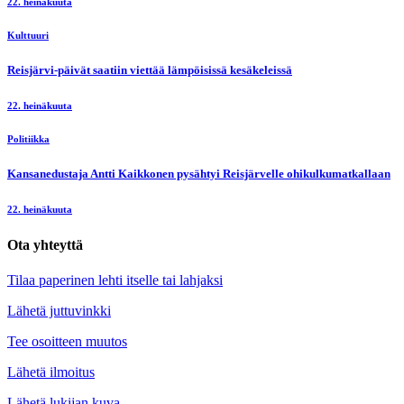
22. heinäkuuta
Kulttuuri
Reisjärvi-päivät saatiin viettää lämpöisissä kesäkeleissä
22. heinäkuuta
Politiikka
Kansanedustaja Antti Kaikkonen pysähtyi Reisjärvelle ohikulkumatkallaan
22. heinäkuuta
Ota yhteyttä
Tilaa paperinen lehti itselle tai lahjaksi
Lähetä juttuvinkki
Tee osoitteen muutos
Lähetä ilmoitus
Lähetä lukijan kuva