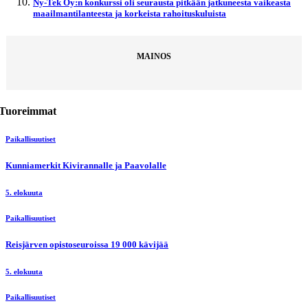
Ny-Tek Oy:n konkurssi oli seurausta pitkään jatkuneesta vaikeasta
maailmantilanteesta ja korkeista rahoituskuluista
MAINOS
Tuoreimmat
Paikallisuutiset
Kunniamerkit Kivirannalle ja Paavolalle
5. elokuuta
Paikallisuutiset
Reisjärven opistoseuroissa 19 000 kävijää
5. elokuuta
Paikallisuutiset