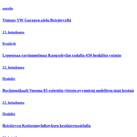
autoilu
Vintage VW Garagen ajelu Reisjärvellä
23. heinäkuuta
Kesälajit
Leppoisaa ravitunnelmaa Kangaskylän radalla 450 henkilön voimin
23. heinäkuuta
Henkilöt
Rockmusikaali Vuonna 85 esitettiin yleisön pyynnöstä uudelleen tänä kesänä
23. heinäkuuta
Henkilöt
Reisjärven Kotiseutuyhdistyksen kesäkiertoajelulla