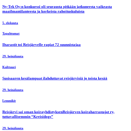
Ny-Tek Oy:n konkurssi oli seurausta pitkään jatkuneesta vaikeasta
maailmantilanteesta ja korkeista rahoituskuluista
5. elokuuta
Tapahtumat
Iltarastit toi Reisjärvelle rapiat 72 suunnistajaa
29. heinäkuuta
Kulttuuri
Susisaaren kesälampaat ilahduttavat reisjärvisiä jo toista kesää
29. heinäkuuta
Lemmikit
Reisjärvi sai oman koirayhdistyksenReisjärven koiraharrastajat ry,
tuttavallisemmin “Kreisidogs”
29. heinäkuuta