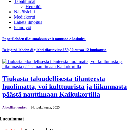
Tapahtumat
Henkilöt
Näköislehti
Mediakortti
Lähetä ilmoitus
Painotyöt
Paperilehden tilausmaksun voit muuttaa e-laskuksi
Reisjärvi-lehden digilehti tilattavissa! 59,90 euroa 12 kuukautta
Tiukasta taloudellisesta tilanteesta
huolimatta, voi kulttuurista ja liikunnasta
päästä nauttimaan Kaikukortilla
Alueelliset uutiset
14. toukokuuta, 2025
Luetuimmat