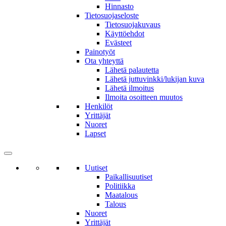
Hinnasto
Tietosuojaseloste
Tietosuojakuvaus
Käyttöehdot
Evästeet
Painotyöt
Ota yhteyttä
Lähetä palautetta
Lähetä juttuvinkki/lukijan kuva
Lähetä ilmoitus
Ilmoita osoitteen muutos
Henkilöt
Yrittäjät
Nuoret
Lapset
Uutiset
Paikallisuutiset
Politiikka
Maatalous
Talous
Nuoret
Yrittäjät