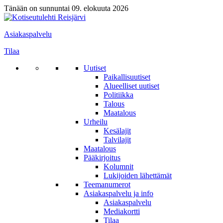
Tänään on sunnuntai 09. elokuuta 2026
Asiakaspalvelu
Tilaa
Uutiset
Paikallisuutiset
Alueelliset uutiset
Politiikka
Talous
Maatalous
Urheilu
Kesälajit
Talvilajit
Maatalous
Pääkirjoitus
Kolumnit
Lukijoiden lähettämät
Teemanumerot
Asiakaspalvelu ja info
Asiakaspalvelu
Mediakortti
Tilaa