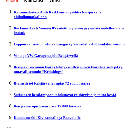
Viikko
Kuukausi
Vuosi
Kansanedustaja Antti Kaikkonen pysähtyi Reisjärvelle
ohikulkumatkallaan
Rockmusikaali Vuonna 85 esitettiin yleisön pyynnöstä uudelleen tänä
kesänä
Leppoisaa ravitunnelmaa Kangaskylän radalla 450 henkilön voimin
Vintage VW Garagen ajelu Reisjärvellä
Reisjärvi sai oman koirayhdistyksenReisjärven koiraharrastajat ry,
tuttavallisemmin “Kreisidogs”
Iltarastit toi Reisjärvelle rapiat 72 suunnistajaa
Susisaaren kesälampaat ilahduttavat reisjärvisiä jo toista kesää
Reisjärven opistoseuroissa 19 000 kävijää
Kunniamerkit Kivirannalle ja Paavolalle