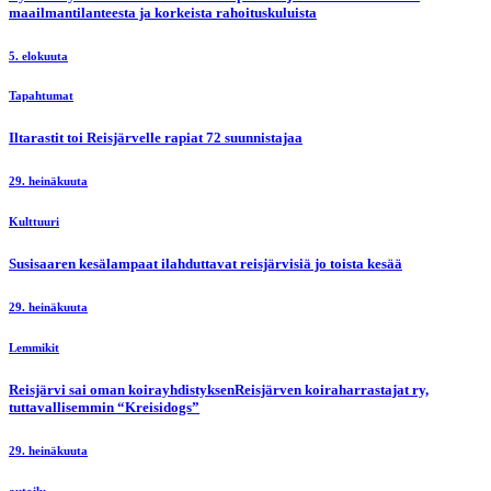
maailmantilanteesta ja korkeista rahoituskuluista
5. elokuuta
Tapahtumat
Iltarastit toi Reisjärvelle rapiat 72 suunnistajaa
29. heinäkuuta
Kulttuuri
Susisaaren kesälampaat ilahduttavat reisjärvisiä jo toista kesää
29. heinäkuuta
Lemmikit
Reisjärvi sai oman koirayhdistyksenReisjärven koiraharrastajat ry,
tuttavallisemmin “Kreisidogs”
29. heinäkuuta