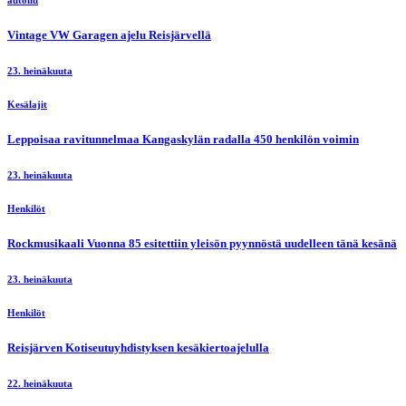
autoilu
Vintage VW Garagen ajelu Reisjärvellä
23. heinäkuuta
Kesälajit
Leppoisaa ravitunnelmaa Kangaskylän radalla 450 henkilön voimin
23. heinäkuuta
Henkilöt
Rockmusikaali Vuonna 85 esitettiin yleisön pyynnöstä uudelleen tänä kesänä
23. heinäkuuta
Henkilöt
Reisjärven Kotiseutuyhdistyksen kesäkiertoajelulla
22. heinäkuuta