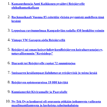
Kansanedustaja Antti Kaikkonen pysähtyi Reisjärvelle
ohikulkumatkallaan
Rockmusikaali Vuonna 85 esitettiin yleisön pyynnöstä uudelleen tänä
kesänä
Leppoisaa ravitunnelmaa Kangaskylän radalla 450 henkilön voimin
Vintage VW Garagen ajelu Reisjärvellä
Reisjärvi sai oman koirayhdistyksenReisjärven koiraharrastajat ry,
tuttavallisemmin “Kreisidogs”
Iltarastit toi Reisjärvelle rapiat 72 suunnistajaa
Susisaaren kesälampaat ilahduttavat reisjärvisiä jo toista kesää
Reisjärven opistoseuroissa 19 000 kävijää
Kunniamerkit Kivirannalle ja Paavolalle
Ny-Tek Oy:n konkurssi oli seurausta pitkään jatkuneesta vaikeasta
maailmantilanteesta ja korkeista rahoituskuluista