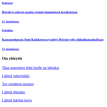
Kulttuuri
Reisjärvi-päivät saatiin viettää lämpöisissä kesäkeleissä
22. heinäkuuta
Politiikka
Kansanedustaja Antti Kaikkonen pysähtyi Reisjärvelle ohikulkumatkallaan
22. heinäkuuta
Ota yhteyttä
Tilaa paperinen lehti itselle tai lahjaksi
Lähetä juttuvinkki
Tee osoitteen muutos
Lähetä ilmoitus
Lähetä lukijan kuva