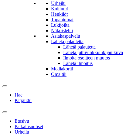
Urheilu
Kulttuuri
Henkilöt
Tapahtumat
Lukijoilta
Näköislehti
Asiakaspalvelu
Lähetä palautetta
Lähetä palautetta
Lähetä juttuvinkki/lukijan kuva
Ilmoita osoitteen muutos
Lähetä ilmoitus
Mediakortti
Oma tili
Hae
Kirjaudu
Etusivu
Paikallisuutiset
Urheilu