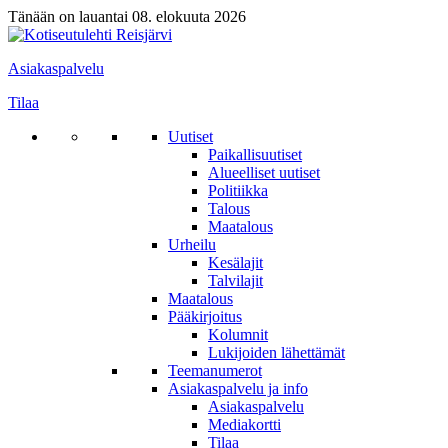
Tänään on lauantai 08. elokuuta 2026
Asiakaspalvelu
Tilaa
Uutiset
Paikallisuutiset
Alueelliset uutiset
Politiikka
Talous
Maatalous
Urheilu
Kesälajit
Talvilajit
Maatalous
Pääkirjoitus
Kolumnit
Lukijoiden lähettämät
Teemanumerot
Asiakaspalvelu ja info
Asiakaspalvelu
Mediakortti
Tilaa