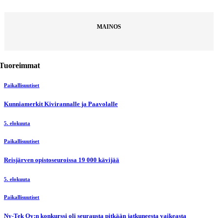
MAINOS
Tuoreimmat
Paikallisuutiset
Kunniamerkit Kivirannalle ja Paavolalle
5. elokuuta
Paikallisuutiset
Reisjärven opistoseuroissa 19 000 kävijää
5. elokuuta
Paikallisuutiset
Ny-Tek Oy:n konkurssi oli seurausta pitkään jatkuneesta vaikeasta