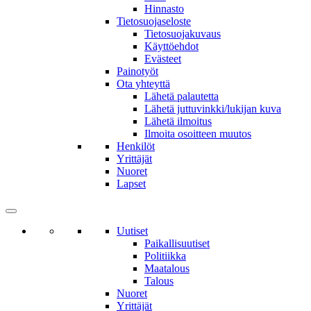
Hinnasto
Tietosuojaseloste
Tietosuojakuvaus
Käyttöehdot
Evästeet
Painotyöt
Ota yhteyttä
Lähetä palautetta
Lähetä juttuvinkki/lukijan kuva
Lähetä ilmoitus
Ilmoita osoitteen muutos
Henkilöt
Yrittäjät
Nuoret
Lapset
Uutiset
Paikallisuutiset
Politiikka
Maatalous
Talous
Nuoret
Yrittäjät