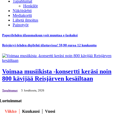
Tapahtumat
Henkilöt
Näköislehti
Mediakortti
Lähetä ilmoitus
Painotyöt
Paperilehden tilausmaksun voit muuttaa e-laskuksi
Reisjärvi-lehden digilehti tilattavissa! 59,90 euroa 12 kuukautta
Voimaa musiikista -konsertti keräsi noin
800 kävijää Reisjärven kesäiltaan
Tapahtumat
3. kesäkuuta, 2026
Luetuimmat
Viikko
Kuukausi
Vuosi