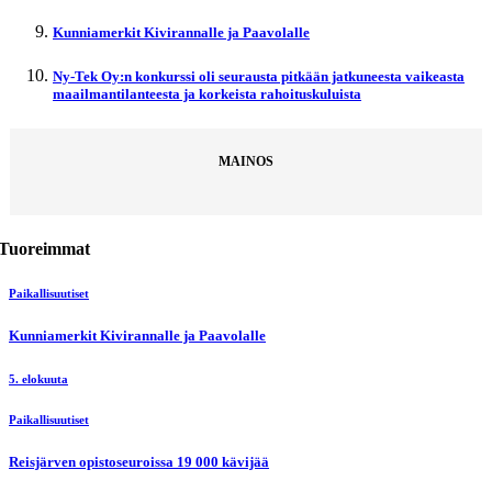
Kunniamerkit Kivirannalle ja Paavolalle
Ny-Tek Oy:n konkurssi oli seurausta pitkään jatkuneesta vaikeasta
maailmantilanteesta ja korkeista rahoituskuluista
MAINOS
Tuoreimmat
Paikallisuutiset
Kunniamerkit Kivirannalle ja Paavolalle
5. elokuuta
Paikallisuutiset
Reisjärven opistoseuroissa 19 000 kävijää