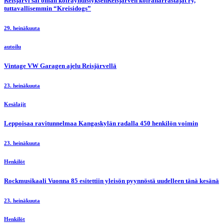
Reisjärvi sai oman koirayhdistyksenReisjärven koiraharrastajat ry,
tuttavallisemmin “Kreisidogs”
29. heinäkuuta
autoilu
Vintage VW Garagen ajelu Reisjärvellä
23. heinäkuuta
Kesälajit
Leppoisaa ravitunnelmaa Kangaskylän radalla 450 henkilön voimin
23. heinäkuuta
Henkilöt
Rockmusikaali Vuonna 85 esitettiin yleisön pyynnöstä uudelleen tänä kesänä
23. heinäkuuta
Henkilöt