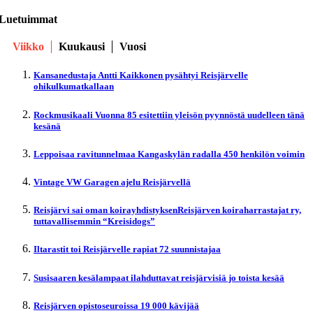
Luetuimmat
Viikko
Kuukausi
Vuosi
Kansanedustaja Antti Kaikkonen pysähtyi Reisjärvelle
ohikulkumatkallaan
Rockmusikaali Vuonna 85 esitettiin yleisön pyynnöstä uudelleen tänä
kesänä
Leppoisaa ravitunnelmaa Kangaskylän radalla 450 henkilön voimin
Vintage VW Garagen ajelu Reisjärvellä
Reisjärvi sai oman koirayhdistyksenReisjärven koiraharrastajat ry,
tuttavallisemmin “Kreisidogs”
Iltarastit toi Reisjärvelle rapiat 72 suunnistajaa
Susisaaren kesälampaat ilahduttavat reisjärvisiä jo toista kesää
Reisjärven opistoseuroissa 19 000 kävijää