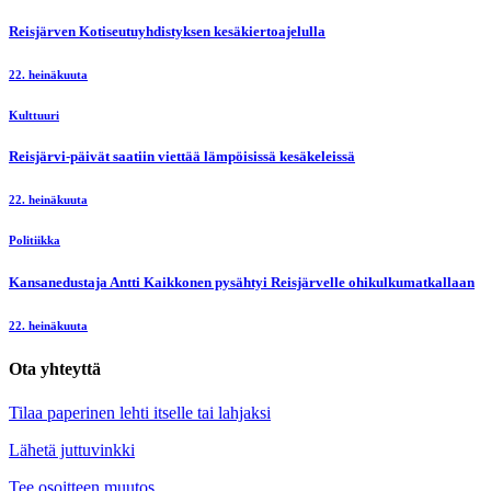
Reisjärven Kotiseutuyhdistyksen kesäkiertoajelulla
22. heinäkuuta
Kulttuuri
Reisjärvi-päivät saatiin viettää lämpöisissä kesäkeleissä
22. heinäkuuta
Politiikka
Kansanedustaja Antti Kaikkonen pysähtyi Reisjärvelle ohikulkumatkallaan
22. heinäkuuta
Ota yhteyttä
Tilaa paperinen lehti itselle tai lahjaksi
Lähetä juttuvinkki
Tee osoitteen muutos