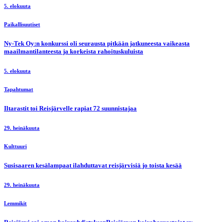
5. elokuuta
Paikallisuutiset
Ny-Tek Oy:n konkurssi oli seurausta pitkään jatkuneesta vaikeasta
maailmantilanteesta ja korkeista rahoituskuluista
5. elokuuta
Tapahtumat
Iltarastit toi Reisjärvelle rapiat 72 suunnistajaa
29. heinäkuuta
Kulttuuri
Susisaaren kesälampaat ilahduttavat reisjärvisiä jo toista kesää
29. heinäkuuta
Lemmikit