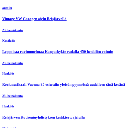
autoilu
Vintage VW Garagen ajelu Reisjärvellä
23. heinäkuuta
Kesälajit
Leppoisaa ravitunnelmaa Kangaskylän radalla 450 henkilön voimin
23. heinäkuuta
Henkilöt
Rockmusikaali Vuonna 85 esitettiin yleisön pyynnöstä uudelleen tänä kesänä
23. heinäkuuta
Henkilöt
Reisjärven Kotiseutuyhdistyksen kesäkiertoajelulla