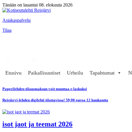
Tänään on lauantai 08. elokuuta 2026
Asiakaspalvelu
Tilaa
Hae
Kirjaudu
Etusivu
Paikallisuutiset
Urheilu
Tapahtumat
N
Paperilehden tilausmaksun voit muuttaa e-laskuksi
Reisjärvi-lehden digilehti tilattavissa! 59,90 euroa 12 kuukautta
isot jaot ja teemat 2026