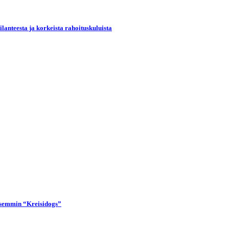
lanteesta ja korkeista rahoituskuluista
lisemmin “Kreisidogs”