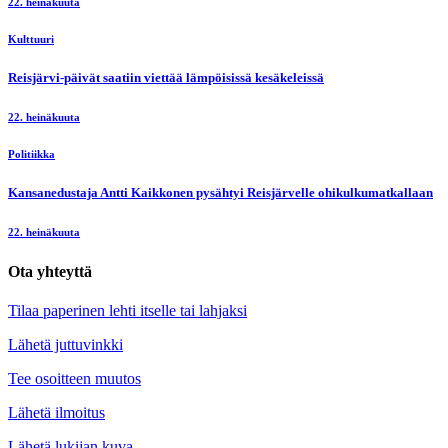
22. heinäkuuta
Kulttuuri
Reisjärvi-päivät saatiin viettää lämpöisissä kesäkeleissä
22. heinäkuuta
Politiikka
Kansanedustaja Antti Kaikkonen pysähtyi Reisjärvelle ohikulkumatkallaan
22. heinäkuuta
Ota yhteyttä
Tilaa paperinen lehti itselle tai lahjaksi
Lähetä juttuvinkki
Tee osoitteen muutos
Lähetä ilmoitus
Lähetä lukijan kuva