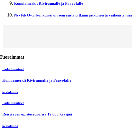
Kunniamerkit Kivirannalle ja Paavolalle
Ny-Tek Oy:n konkurssi oli seurausta pitkään jatkuneesta vaikeasta maa
Tuoreimmat
Paikallisuutiset
Kunniamerkit Kivirannalle ja Paavolalle
5. elokuuta
Paikallisuutiset
Reisjärven opistoseuroissa 19 000 kävijää
5. elokuuta