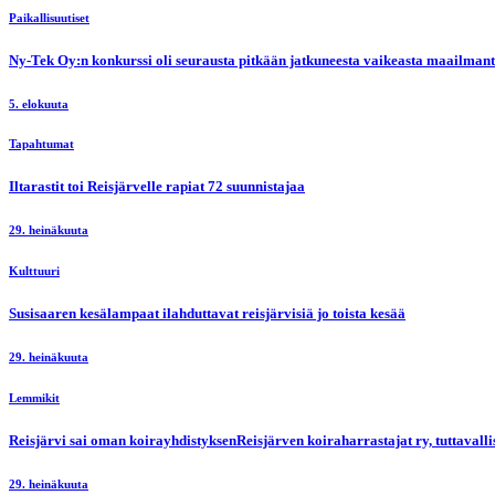
Paikallisuutiset
Ny-Tek Oy:n konkurssi oli seurausta pitkään jatkuneesta vaikeasta maailmanti
5. elokuuta
Tapahtumat
Iltarastit toi Reisjärvelle rapiat 72 suunnistajaa
29. heinäkuuta
Kulttuuri
Susisaaren kesälampaat ilahduttavat reisjärvisiä jo toista kesää
29. heinäkuuta
Lemmikit
Reisjärvi sai oman koirayhdistyksenReisjärven koiraharrastajat ry, tuttaval
29. heinäkuuta