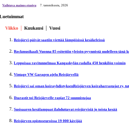
Vaihtuva mainos etusivu
7. tammikuuta, 2026
Luetuimmat
Viikko
Kuukausi
Vuosi
Reisjärvi-päivät saatiin viettää lämpöisissä kesäkeleissä
Rockmusikaali Vuonna 85 esitettiin yleisön pyynnöstä uudelleen tänä 
Leppoisaa ravitunnelmaa Kangaskylän radalla 450 henkilön voimin
Vintage VW Garagen ajelu Reisjärvellä
Reisjärvi sai oman koirayhdistyksenReisjärven koiraharrastajat ry, t
Iltarastit toi Reisjärvelle rapiat 72 suunnistajaa
Susisaaren kesälampaat ilahduttavat reisjärvisiä jo toista kesää
Reisjärven opistoseuroissa 19 000 kävijää