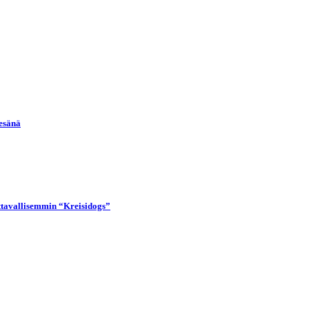
kesänä
uttavallisemmin “Kreisidogs”