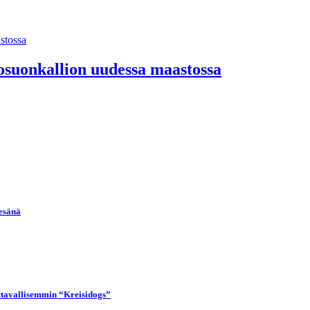
kosuonkallion uudessa maastossa
kesänä
uttavallisemmin “Kreisidogs”