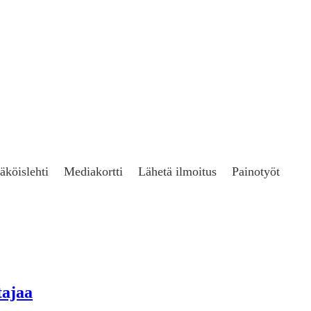
äköislehti
Mediakortti
Lähetä ilmoitus
Painotyöt
tajaa