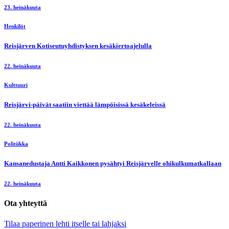
23. heinäkuuta
Henkilöt
Reisjärven Kotiseutuyhdistyksen kesäkiertoajelulla
22. heinäkuuta
Kulttuuri
Reisjärvi-päivät saatiin viettää lämpöisissä kesäkeleissä
22. heinäkuuta
Politiikka
Kansanedustaja Antti Kaikkonen pysähtyi Reisjärvelle ohikulkumatkallaan
22. heinäkuuta
Ota yhteyttä
Tilaa paperinen lehti itselle tai lahjaksi