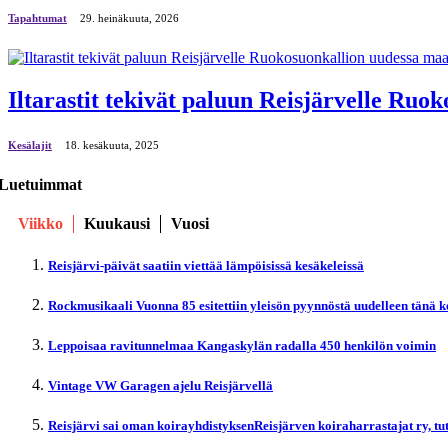
Tapahtumat
29. heinäkuuta, 2026
Iltarastit tekivät paluun Reisjärvelle Ruo
Kesälajit
18. kesäkuuta, 2025
Luetuimmat
Viikko
Kuukausi
Vuosi
Reisjärvi-päivät saatiin viettää lämpöisissä kesäkeleissä
Rockmusikaali Vuonna 85 esitettiin yleisön pyynnöstä uudelleen tänä 
Leppoisaa ravitunnelmaa Kangaskylän radalla 450 henkilön voimin
Vintage VW Garagen ajelu Reisjärvellä
Reisjärvi sai oman koirayhdistyksenReisjärven koiraharrastajat ry, t