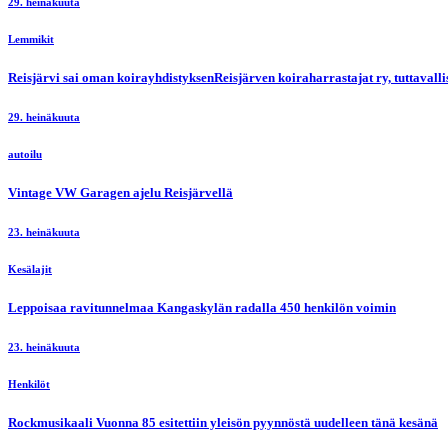
29. heinäkuuta
Lemmikit
Reisjärvi sai oman koirayhdistyksenReisjärven koiraharrastajat ry, tuttaval
29. heinäkuuta
autoilu
Vintage VW Garagen ajelu Reisjärvellä
23. heinäkuuta
Kesälajit
Leppoisaa ravitunnelmaa Kangaskylän radalla 450 henkilön voimin
23. heinäkuuta
Henkilöt
Rockmusikaali Vuonna 85 esitettiin yleisön pyynnöstä uudelleen tänä kesänä