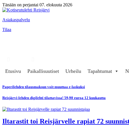
Tänään on perjantai 07. elokuuta 2026
Asiakaspalvelu
Tilaa
Hae
Kirjaudu
Etusivu
Paikallisuutiset
Urheilu
Tapahtumat
N
Paperilehden tilausmaksun voit muuttaa e-laskuksi
Reisjärvi-lehden digilehti tilattavissa! 59,90 euroa 12 kuukautta
Iltarastit toi Reisjärvelle rapiat 72 suunnis