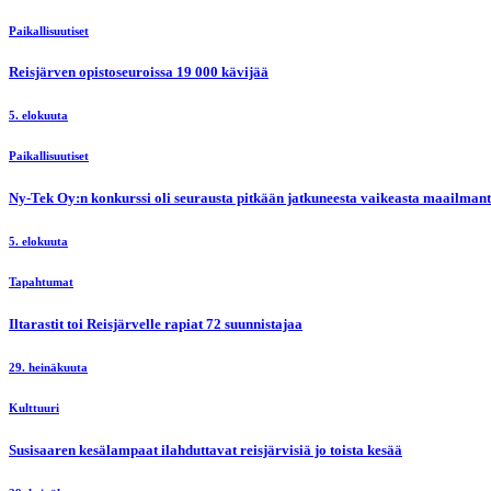
Paikallisuutiset
Reisjärven opistoseuroissa 19 000 kävijää
5. elokuuta
Paikallisuutiset
Ny-Tek Oy:n konkurssi oli seurausta pitkään jatkuneesta vaikeasta maailmanti
5. elokuuta
Tapahtumat
Iltarastit toi Reisjärvelle rapiat 72 suunnistajaa
29. heinäkuuta
Kulttuuri
Susisaaren kesälampaat ilahduttavat reisjärvisiä jo toista kesää