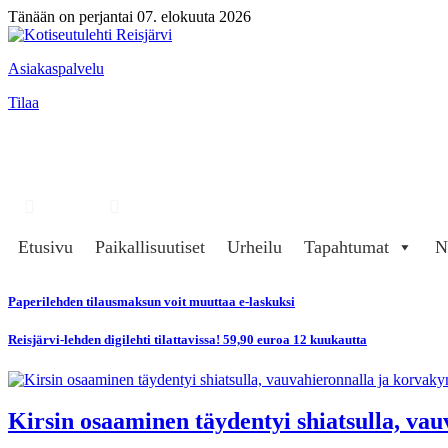
Tänään on perjantai 07. elokuuta 2026
Asiakaspalvelu
Tilaa
Hae
Kirjaudu
Etusivu
Paikallisuutiset
Urheilu
Tapahtumat
N
Paperilehden tilausmaksun voit muuttaa e-laskuksi
Reisjärvi-lehden digilehti tilattavissa! 59,90 euroa 12 kuukautta
Kirsin osaaminen täydentyi shiatsulla, vau