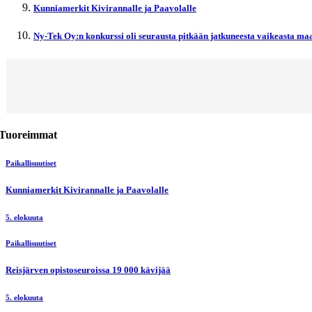
Kunniamerkit Kivirannalle ja Paavolalle
Ny-Tek Oy:n konkurssi oli seurausta pitkään jatkuneesta vaikeasta maa
Tuoreimmat
Paikallisuutiset
Kunniamerkit Kivirannalle ja Paavolalle
5. elokuuta
Paikallisuutiset
Reisjärven opistoseuroissa 19 000 kävijää
5. elokuuta