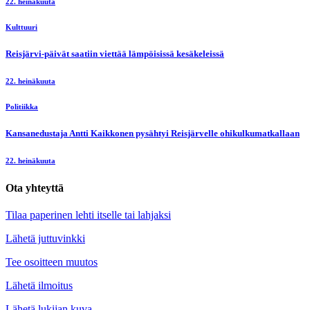
22. heinäkuuta
Kulttuuri
Reisjärvi-päivät saatiin viettää lämpöisissä kesäkeleissä
22. heinäkuuta
Politiikka
Kansanedustaja Antti Kaikkonen pysähtyi Reisjärvelle ohikulkumatkallaan
22. heinäkuuta
Ota yhteyttä
Tilaa paperinen lehti itselle tai lahjaksi
Lähetä juttuvinkki
Tee osoitteen muutos
Lähetä ilmoitus
Lähetä lukijan kuva