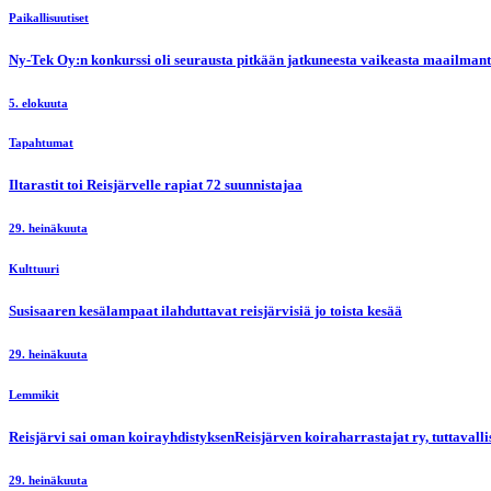
Paikallisuutiset
Ny-Tek Oy:n konkurssi oli seurausta pitkään jatkuneesta vaikeasta maailmanti
5. elokuuta
Tapahtumat
Iltarastit toi Reisjärvelle rapiat 72 suunnistajaa
29. heinäkuuta
Kulttuuri
Susisaaren kesälampaat ilahduttavat reisjärvisiä jo toista kesää
29. heinäkuuta
Lemmikit
Reisjärvi sai oman koirayhdistyksenReisjärven koiraharrastajat ry, tuttaval
29. heinäkuuta