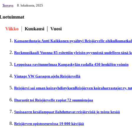
Terveys
8. lokakuuta, 2025
Luetuimmat
Viikko
Kuukausi
Vuosi
Kansanedustaja Antti Kaikkonen pysähtyi Reisjärvelle ohikulkumatka
Rockmusikaali Vuonna 85 esitettiin yleisön pyynnöstä uudelleen tänä 
Leppoisaa ravitunnelmaa Kangaskylän radalla 450 henkilön voimin
Vintage VW Garagen ajelu Reisjärvellä
Reisjärvi sai oman koirayhdistyksenReisjärven koiraharrastajat ry, t
Iltarastit toi Reisjärvelle rapiat 72 suunnistajaa
Susisaaren kesälampaat ilahduttavat reisjärvisiä jo toista kesää
Reisjärven opistoseuroissa 19 000 kävijää