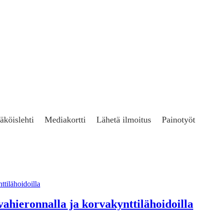
äköislehti
Mediakortti
Lähetä ilmoitus
Painotyöt
vahieronnalla ja korvakynttilähoidoilla