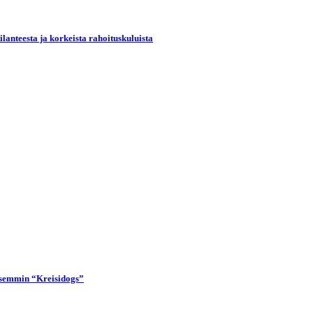
lanteesta ja korkeista rahoituskuluista
lisemmin “Kreisidogs”