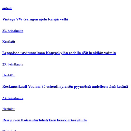
autoilu
Vintage VW Garagen ajelu Reisjärvellä
23. heinäkuuta
Kesälajit
Leppoisaa ravitunnelmaa Kangaskylän radalla 450 henkilön voimin
23. heinäkuuta
Henkilöt
Rockmusikaali Vuonna 85 esitettiin yleisön pyynnöstä uudelleen tänä kesänä
23. heinäkuuta
Henkilöt
Reisjärven Kotiseutuyhdistyksen kesäkiertoajelulla