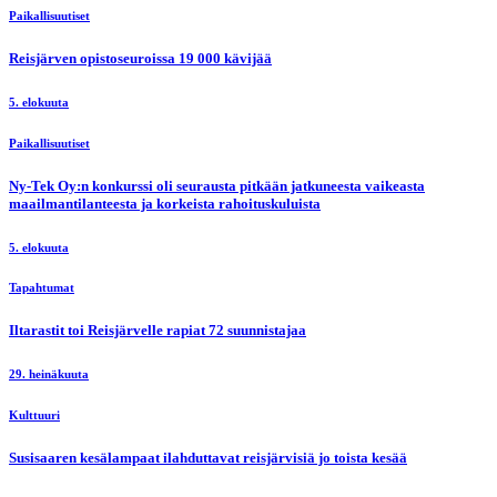
Paikallisuutiset
Reisjärven opistoseuroissa 19 000 kävijää
5. elokuuta
Paikallisuutiset
Ny-Tek Oy:n konkurssi oli seurausta pitkään jatkuneesta vaikeasta
maailmantilanteesta ja korkeista rahoituskuluista
5. elokuuta
Tapahtumat
Iltarastit toi Reisjärvelle rapiat 72 suunnistajaa
29. heinäkuuta
Kulttuuri
Susisaaren kesälampaat ilahduttavat reisjärvisiä jo toista kesää