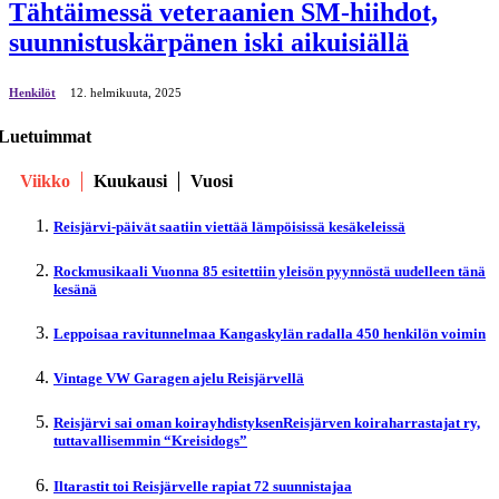
Tähtäimessä veteraanien SM-hiihdot,
suunnistuskärpänen iski aikuisiällä
Henkilöt
12. helmikuuta, 2025
Luetuimmat
Viikko
Kuukausi
Vuosi
Reisjärvi-päivät saatiin viettää lämpöisissä kesäkeleissä
Rockmusikaali Vuonna 85 esitettiin yleisön pyynnöstä uudelleen tänä
kesänä
Leppoisaa ravitunnelmaa Kangaskylän radalla 450 henkilön voimin
Vintage VW Garagen ajelu Reisjärvellä
Reisjärvi sai oman koirayhdistyksenReisjärven koiraharrastajat ry,
tuttavallisemmin “Kreisidogs”
Iltarastit toi Reisjärvelle rapiat 72 suunnistajaa