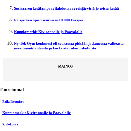
Susisaaren kesälampaat ilahduttavat reisjärvisiä jo toista kesää
Reisjärven opistoseuroissa 19 000 kävijää
Kunniamerkit Kivirannalle ja Paavolalle
Ny-Tek Oy:n konkurssi oli seurausta pitkään jatkuneesta vaikeasta
maailmantilanteesta ja korkeista rahoituskuluista
MAINOS
Tuoreimmat
Paikallisuutiset
Kunniamerkit Kivirannalle ja Paavolalle
5. elokuuta