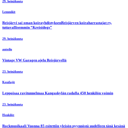
29. heinäkuuta
Lemmikit
Reisjärvi sai oman koirayhdistyksenReisjärven koiraharrastajat ry,
tuttavallisemmin “Kreisidogs”
29. heinäkuuta
autoilu
Vintage VW Garagen ajelu Reisjärvellä
23. heinäkuuta
Kesälajit
Leppoisaa ravitunnelmaa Kangaskylän radalla 450 henkilön voimin
23. heinäkuuta
Henkilöt
Rockmusikaali Vuonna 85 esitettiin yleisön pyynnöstä uudelleen tänä kesänä