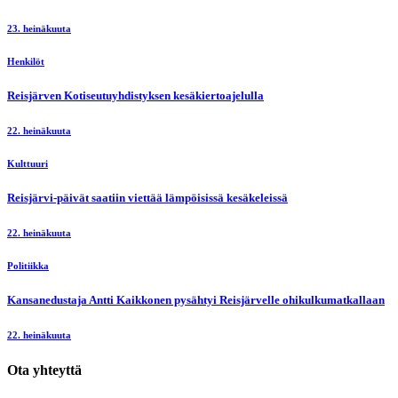
23. heinäkuuta
Henkilöt
Reisjärven Kotiseutuyhdistyksen kesäkiertoajelulla
22. heinäkuuta
Kulttuuri
Reisjärvi-päivät saatiin viettää lämpöisissä kesäkeleissä
22. heinäkuuta
Politiikka
Kansanedustaja Antti Kaikkonen pysähtyi Reisjärvelle ohikulkumatkallaan
22. heinäkuuta
Ota yhteyttä