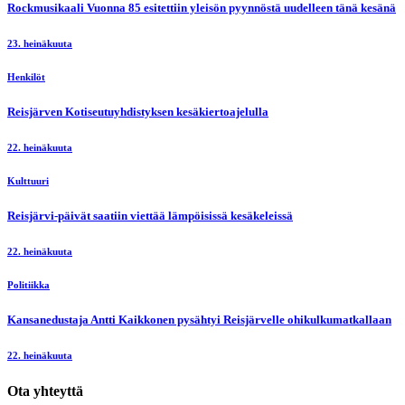
Rockmusikaali Vuonna 85 esitettiin yleisön pyynnöstä uudelleen tänä kesänä
23. heinäkuuta
Henkilöt
Reisjärven Kotiseutuyhdistyksen kesäkiertoajelulla
22. heinäkuuta
Kulttuuri
Reisjärvi-päivät saatiin viettää lämpöisissä kesäkeleissä
22. heinäkuuta
Politiikka
Kansanedustaja Antti Kaikkonen pysähtyi Reisjärvelle ohikulkumatkallaan
22. heinäkuuta
Ota yhteyttä