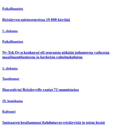
Paikallisuutiset
Reisjärven opistoseuroissa 19 000 kävijää
5. elokuuta
Paikallisuutiset
Ny-Tek Oy:n konkurssi oli seurausta pitkään jatkuneesta vaikeasta
maailmantilanteesta ja korkeista rahoituskuluista
5. elokuuta
Tapahtumat
Iltarastit toi Reisjärvelle rapiat 72 suunnistajaa
29. heinäkuuta
Kulttuuri
Susisaaren kesälampaat ilahduttavat reisjärvisiä jo toista kesää