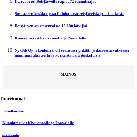
Iltarastit toi Reisjärvelle rapiat 72 suunnistajaa
Susisaaren kesälampaat ilahduttavat reisjärvisiä jo toista kesää
Reisjärven opistoseuroissa 19 000 kävijää
Kunniamerkit Kivirannalle ja Paavolalle
Ny-Tek Oy:n konkurssi oli seurausta pitkään jatkuneesta vaikeasta
maailmantilanteesta ja korkeista rahoituskuluista
MAINOS
Tuoreimmat
Paikallisuutiset
Kunniamerkit Kivirannalle ja Paavolalle
5. elokuuta