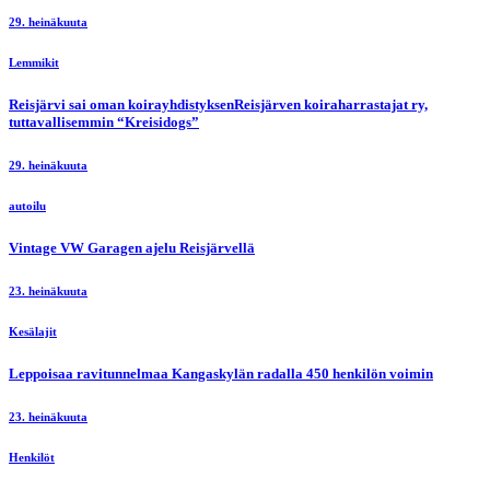
29. heinäkuuta
Lemmikit
Reisjärvi sai oman koirayhdistyksenReisjärven koiraharrastajat ry,
tuttavallisemmin “Kreisidogs”
29. heinäkuuta
autoilu
Vintage VW Garagen ajelu Reisjärvellä
23. heinäkuuta
Kesälajit
Leppoisaa ravitunnelmaa Kangaskylän radalla 450 henkilön voimin
23. heinäkuuta
Henkilöt