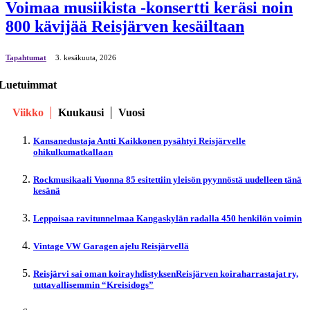
Voimaa musiikista -konsertti keräsi noin
800 kävijää Reisjärven kesäiltaan
Tapahtumat
3. kesäkuuta, 2026
Luetuimmat
Viikko
Kuukausi
Vuosi
Kansanedustaja Antti Kaikkonen pysähtyi Reisjärvelle
ohikulkumatkallaan
Rockmusikaali Vuonna 85 esitettiin yleisön pyynnöstä uudelleen tänä
kesänä
Leppoisaa ravitunnelmaa Kangaskylän radalla 450 henkilön voimin
Vintage VW Garagen ajelu Reisjärvellä
Reisjärvi sai oman koirayhdistyksenReisjärven koiraharrastajat ry,
tuttavallisemmin “Kreisidogs”