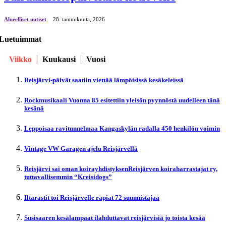
Alueelliset uutiset
28. tammikuuta, 2026
Luetuimmat
Viikko
Kuukausi
Vuosi
Reisjärvi-päivät saatiin viettää lämpöisissä kesäkeleissä
Rockmusikaali Vuonna 85 esitettiin yleisön pyynnöstä uudelleen tänä
kesänä
Leppoisaa ravitunnelmaa Kangaskylän radalla 450 henkilön voimin
Vintage VW Garagen ajelu Reisjärvellä
Reisjärvi sai oman koirayhdistyksenReisjärven koiraharrastajat ry,
tuttavallisemmin “Kreisidogs”
Iltarastit toi Reisjärvelle rapiat 72 suunnistajaa
Susisaaren kesälampaat ilahduttavat reisjärvisiä jo toista kesää