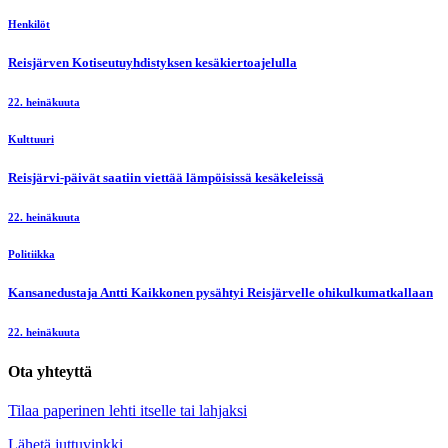
Henkilöt
Reisjärven Kotiseutuyhdistyksen kesäkiertoajelulla
22. heinäkuuta
Kulttuuri
Reisjärvi-päivät saatiin viettää lämpöisissä kesäkeleissä
22. heinäkuuta
Politiikka
Kansanedustaja Antti Kaikkonen pysähtyi Reisjärvelle ohikulkumatkallaan
22. heinäkuuta
Ota yhteyttä
Tilaa paperinen lehti itselle tai lahjaksi
Lähetä juttuvinkki