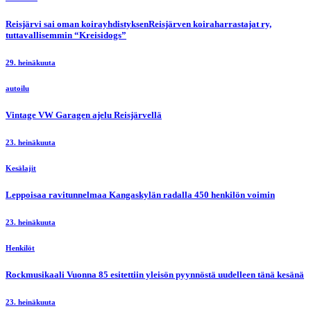
Reisjärvi sai oman koirayhdistyksenReisjärven koiraharrastajat ry,
tuttavallisemmin “Kreisidogs”
29. heinäkuuta
autoilu
Vintage VW Garagen ajelu Reisjärvellä
23. heinäkuuta
Kesälajit
Leppoisaa ravitunnelmaa Kangaskylän radalla 450 henkilön voimin
23. heinäkuuta
Henkilöt
Rockmusikaali Vuonna 85 esitettiin yleisön pyynnöstä uudelleen tänä kesänä
23. heinäkuuta