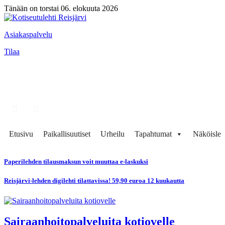
Tänään on torstai 06. elokuuta 2026
Asiakaspalvelu
Tilaa
Etusivu
Paikallisuutiset
Urheilu
Tapahtumat
Näköisleh
Paperilehden tilausmaksun voit muuttaa e-laskuksi
Reisjärvi-lehden digilehti tilattavissa! 59,90 euroa 12 kuukautta
Sairaanhoitopalveluita kotiovelle