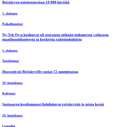
Reisjärven opistoseuroissa 19 000 kävijää
5. elokuuta
Paikallisuutiset
Ny-Tek Oy:n konkurssi oli seurausta pitkään jatkuneesta vaikeasta
maailmantilanteesta ja korkeista rahoituskuluista
5. elokuuta
Tapahtumat
Iltarastit toi Reisjärvelle rapiat 72 suunnistajaa
29. heinäkuuta
Kulttuuri
Susisaaren kesälampaat ilahduttavat reisjärvisiä jo toista kesää
29. heinäkuuta
Lemmikit