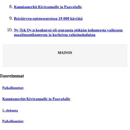
Kunniamerkit Kivirannalle ja Paavolalle
Reisjärven opistoseuroissa 19 000 kävijää
Ny-Tek Oy:n konkurssi oli seurausta pitkään jatkuneesta vaikeasta
maailmantilanteesta ja korkeista rahoituskuluista
MAINOS
Tuoreimmat
Paikallisuutiset
Kunniamerkit Kivirannalle ja Paavolalle
5. elokuuta
Paikallisuutiset