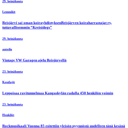
29. heinäkuuta
Lemmikit
Reisjärvi sai oman koirayhdistyksenReisjärven koiraharrastajat ry,
tuttavallisemmin “Kreisidogs”
29. heinäkuuta
autoilu
Vintage VW Garagen ajelu Reisjärvellä
23. heinäkuuta
Kesälajit
Leppoisaa ravitunnelmaa Kangaskylän radalla 450 henkilön voimin
23. heinäkuuta
Henkilöt
Rockmusikaali Vuonna 85 esitettiin yleisön pyynnöstä uudelleen tänä kesänä