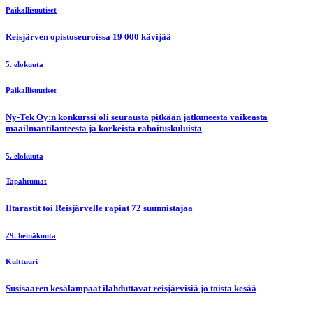
Paikallisuutiset
Reisjärven opistoseuroissa 19 000 kävijää
5. elokuuta
Paikallisuutiset
Ny-Tek Oy:n konkurssi oli seurausta pitkään jatkuneesta vaikeasta
maailmantilanteesta ja korkeista rahoituskuluista
5. elokuuta
Tapahtumat
Iltarastit toi Reisjärvelle rapiat 72 suunnistajaa
29. heinäkuuta
Kulttuuri
Susisaaren kesälampaat ilahduttavat reisjärvisiä jo toista kesää