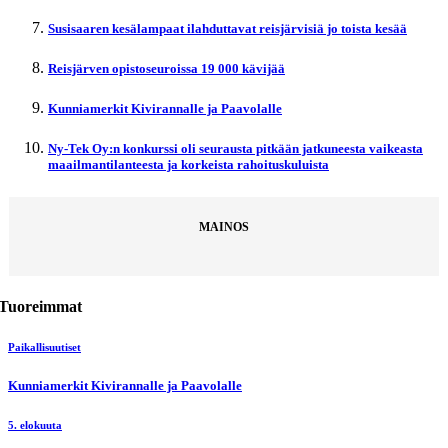
Susisaaren kesälampaat ilahduttavat reisjärvisiä jo toista kesää
Reisjärven opistoseuroissa 19 000 kävijää
Kunniamerkit Kivirannalle ja Paavolalle
Ny-Tek Oy:n konkurssi oli seurausta pitkään jatkuneesta vaikeasta
maailmantilanteesta ja korkeista rahoituskuluista
MAINOS
Tuoreimmat
Paikallisuutiset
Kunniamerkit Kivirannalle ja Paavolalle
5. elokuuta