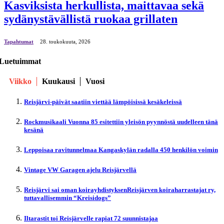
Kasviksista herkullista, maittavaa sekä
sydänystävällistä ruokaa grillaten
Tapahtumat
28. toukokuuta, 2026
Luetuimmat
Viikko
Kuukausi
Vuosi
Reisjärvi-päivät saatiin viettää lämpöisissä kesäkeleissä
Rockmusikaali Vuonna 85 esitettiin yleisön pyynnöstä uudelleen tänä
kesänä
Leppoisaa ravitunnelmaa Kangaskylän radalla 450 henkilön voimin
Vintage VW Garagen ajelu Reisjärvellä
Reisjärvi sai oman koirayhdistyksenReisjärven koiraharrastajat ry,
tuttavallisemmin “Kreisidogs”
Iltarastit toi Reisjärvelle rapiat 72 suunnistajaa