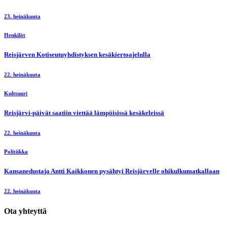
23. heinäkuuta
Henkilöt
Reisjärven Kotiseutuyhdistyksen kesäkiertoajelulla
22. heinäkuuta
Kulttuuri
Reisjärvi-päivät saatiin viettää lämpöisissä kesäkeleissä
22. heinäkuuta
Politiikka
Kansanedustaja Antti Kaikkonen pysähtyi Reisjärvelle ohikulkumatkallaan
22. heinäkuuta
Ota yhteyttä