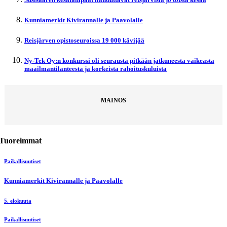
Kunniamerkit Kivirannalle ja Paavolalle
Reisjärven opistoseuroissa 19 000 kävijää
Ny-Tek Oy:n konkurssi oli seurausta pitkään jatkuneesta vaikeasta
maailmantilanteesta ja korkeista rahoituskuluista
MAINOS
Tuoreimmat
Paikallisuutiset
Kunniamerkit Kivirannalle ja Paavolalle
5. elokuuta
Paikallisuutiset