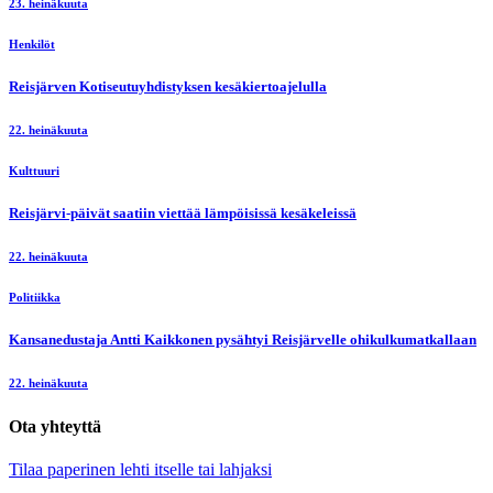
23. heinäkuuta
Henkilöt
Reisjärven Kotiseutuyhdistyksen kesäkiertoajelulla
22. heinäkuuta
Kulttuuri
Reisjärvi-päivät saatiin viettää lämpöisissä kesäkeleissä
22. heinäkuuta
Politiikka
Kansanedustaja Antti Kaikkonen pysähtyi Reisjärvelle ohikulkumatkallaan
22. heinäkuuta
Ota yhteyttä
Tilaa paperinen lehti itselle tai lahjaksi