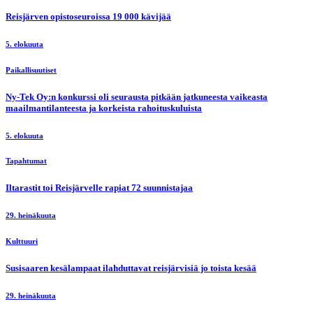
Reisjärven opistoseuroissa 19 000 kävijää
5. elokuuta
Paikallisuutiset
Ny-Tek Oy:n konkurssi oli seurausta pitkään jatkuneesta vaikeasta
maailmantilanteesta ja korkeista rahoituskuluista
5. elokuuta
Tapahtumat
Iltarastit toi Reisjärvelle rapiat 72 suunnistajaa
29. heinäkuuta
Kulttuuri
Susisaaren kesälampaat ilahduttavat reisjärvisiä jo toista kesää
29. heinäkuuta