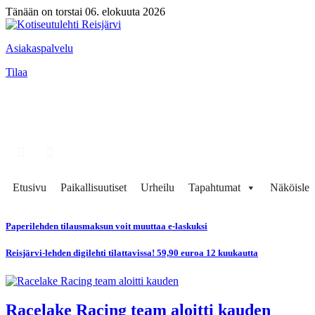
Tänään on torstai 06. elokuuta 2026
Asiakaspalvelu
Tilaa
Etusivu
Paikallisuutiset
Urheilu
Tapahtumat
Näköisleh
Paperilehden tilausmaksun voit muuttaa e-laskuksi
Reisjärvi-lehden digilehti tilattavissa! 59,90 euroa 12 kuukautta
Racelake Racing team aloitti kauden