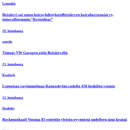
Lemmikit
Reisjärvi sai oman koirayhdistyksenReisjärven koiraharrastajat ry,
tuttavallisemmin “Kreisidogs”
29. heinäkuuta
autoilu
Vintage VW Garagen ajelu Reisjärvellä
23. heinäkuuta
Kesälajit
Leppoisaa ravitunnelmaa Kangaskylän radalla 450 henkilön voimin
23. heinäkuuta
Henkilöt
Rockmusikaali Vuonna 85 esitettiin yleisön pyynnöstä uudelleen tänä kesänä