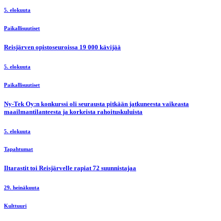
5. elokuuta
Paikallisuutiset
Reisjärven opistoseuroissa 19 000 kävijää
5. elokuuta
Paikallisuutiset
Ny-Tek Oy:n konkurssi oli seurausta pitkään jatkuneesta vaikeasta
maailmantilanteesta ja korkeista rahoituskuluista
5. elokuuta
Tapahtumat
Iltarastit toi Reisjärvelle rapiat 72 suunnistajaa
29. heinäkuuta
Kulttuuri