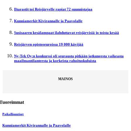
Iltarastit toi Reisjärvelle rapiat 72 suunnistajaa
Kunniamerkit Kivirannalle ja Paavolalle
Susisaaren kesälampaat ilahduttavat reisjärvisiä jo toista kesää
Reisjärven opistoseuroissa 19 000 kävijää
Ny-Tek Oy:n konkurssi oli seurausta pitkään jatkuneesta vaikeasta
maailmantilanteesta ja korkeista rahoituskuluista
MAINOS
Tuoreimmat
Paikallisuutiset
Kunniamerkit Kivirannalle ja Paavolalle