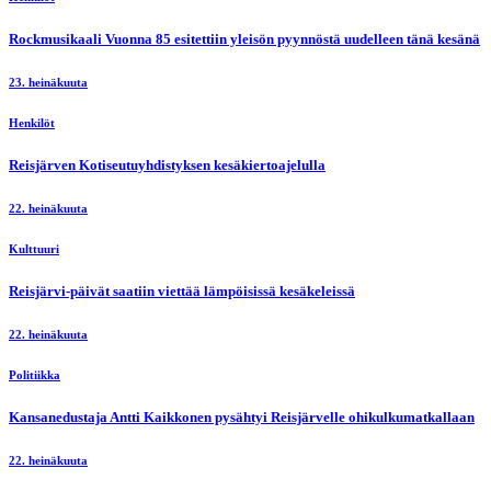
Rockmusikaali Vuonna 85 esitettiin yleisön pyynnöstä uudelleen tänä kesänä
23. heinäkuuta
Henkilöt
Reisjärven Kotiseutuyhdistyksen kesäkiertoajelulla
22. heinäkuuta
Kulttuuri
Reisjärvi-päivät saatiin viettää lämpöisissä kesäkeleissä
22. heinäkuuta
Politiikka
Kansanedustaja Antti Kaikkonen pysähtyi Reisjärvelle ohikulkumatkallaan
22. heinäkuuta