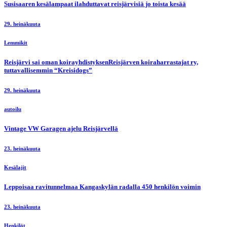
Susisaaren kesälampaat ilahduttavat reisjärvisiä jo toista kesää
29. heinäkuuta
Lemmikit
Reisjärvi sai oman koirayhdistyksenReisjärven koiraharrastajat ry,
tuttavallisemmin “Kreisidogs”
29. heinäkuuta
autoilu
Vintage VW Garagen ajelu Reisjärvellä
23. heinäkuuta
Kesälajit
Leppoisaa ravitunnelmaa Kangaskylän radalla 450 henkilön voimin
23. heinäkuuta
Henkilöt