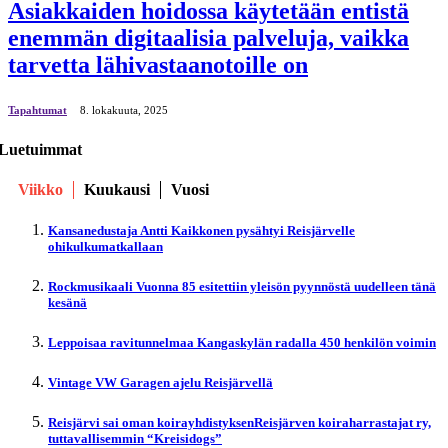
Asiakkaiden hoidossa käytetään entistä
enemmän digitaalisia palveluja, vaikka
tarvetta lähivastaanotoille on
Tapahtumat
8. lokakuuta, 2025
Luetuimmat
Viikko
Kuukausi
Vuosi
Kansanedustaja Antti Kaikkonen pysähtyi Reisjärvelle
ohikulkumatkallaan
Rockmusikaali Vuonna 85 esitettiin yleisön pyynnöstä uudelleen tänä
kesänä
Leppoisaa ravitunnelmaa Kangaskylän radalla 450 henkilön voimin
Vintage VW Garagen ajelu Reisjärvellä
Reisjärvi sai oman koirayhdistyksenReisjärven koiraharrastajat ry,
tuttavallisemmin “Kreisidogs”