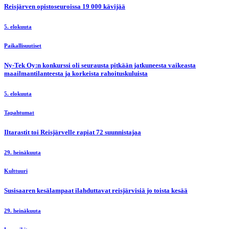
Reisjärven opistoseuroissa 19 000 kävijää
5. elokuuta
Paikallisuutiset
Ny-Tek Oy:n konkurssi oli seurausta pitkään jatkuneesta vaikeasta
maailmantilanteesta ja korkeista rahoituskuluista
5. elokuuta
Tapahtumat
Iltarastit toi Reisjärvelle rapiat 72 suunnistajaa
29. heinäkuuta
Kulttuuri
Susisaaren kesälampaat ilahduttavat reisjärvisiä jo toista kesää
29. heinäkuuta