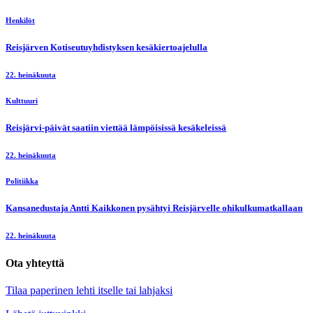
Henkilöt
Reisjärven Kotiseutuyhdistyksen kesäkiertoajelulla
22. heinäkuuta
Kulttuuri
Reisjärvi-päivät saatiin viettää lämpöisissä kesäkeleissä
22. heinäkuuta
Politiikka
Kansanedustaja Antti Kaikkonen pysähtyi Reisjärvelle ohikulkumatkallaan
22. heinäkuuta
Ota yhteyttä
Tilaa paperinen lehti itselle tai lahjaksi