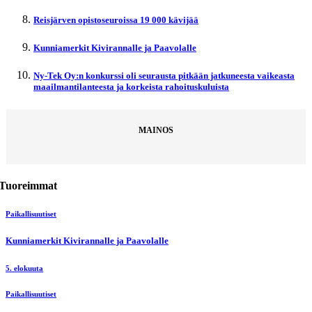
Reisjärven opistoseuroissa 19 000 kävijää
Kunniamerkit Kivirannalle ja Paavolalle
Ny-Tek Oy:n konkurssi oli seurausta pitkään jatkuneesta vaikeasta
maailmantilanteesta ja korkeista rahoituskuluista
MAINOS
Tuoreimmat
Paikallisuutiset
Kunniamerkit Kivirannalle ja Paavolalle
5. elokuuta
Paikallisuutiset