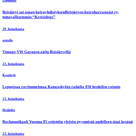
Lemmikit
Reisjärvi sai oman koirayhdistyksenReisjärven koiraharrastajat ry,
tuttavallisemmin “Kreisidogs”
29. heinäkuuta
autoilu
Vintage VW Garagen ajelu Reisjärvellä
23. heinäkuuta
Kesälajit
Leppoisaa ravitunnelmaa Kangaskylän radalla 450 henkilön voimin
23. heinäkuuta
Henkilöt
Rockmusikaali Vuonna 85 esitettiin yleisön pyynnöstä uudelleen tänä kesänä
23. heinäkuuta