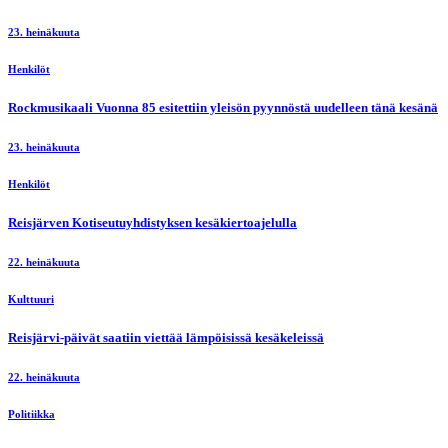
23. heinäkuuta
Henkilöt
Rockmusikaali Vuonna 85 esitettiin yleisön pyynnöstä uudelleen tänä kesänä
23. heinäkuuta
Henkilöt
Reisjärven Kotiseutuyhdistyksen kesäkiertoajelulla
22. heinäkuuta
Kulttuuri
Reisjärvi-päivät saatiin viettää lämpöisissä kesäkeleissä
22. heinäkuuta
Politiikka