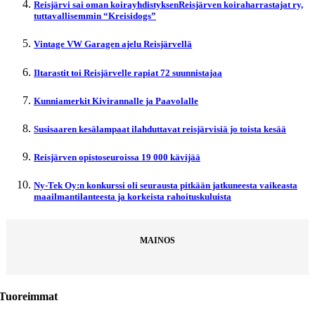
Reisjärvi sai oman koirayhdistyksenReisjärven koiraharrastajat ry,
tuttavallisemmin “Kreisidogs”
Vintage VW Garagen ajelu Reisjärvellä
Iltarastit toi Reisjärvelle rapiat 72 suunnistajaa
Kunniamerkit Kivirannalle ja Paavolalle
Susisaaren kesälampaat ilahduttavat reisjärvisiä jo toista kesää
Reisjärven opistoseuroissa 19 000 kävijää
Ny-Tek Oy:n konkurssi oli seurausta pitkään jatkuneesta vaikeasta
maailmantilanteesta ja korkeista rahoituskuluista
MAINOS
Tuoreimmat