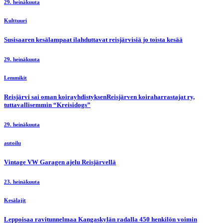
29. heinäkuuta
Kulttuuri
Susisaaren kesälampaat ilahduttavat reisjärvisiä jo toista kesää
29. heinäkuuta
Lemmikit
Reisjärvi sai oman koirayhdistyksenReisjärven koiraharrastajat ry,
tuttavallisemmin “Kreisidogs”
29. heinäkuuta
autoilu
Vintage VW Garagen ajelu Reisjärvellä
23. heinäkuuta
Kesälajit
Leppoisaa ravitunnelmaa Kangaskylän radalla 450 henkilön voimin