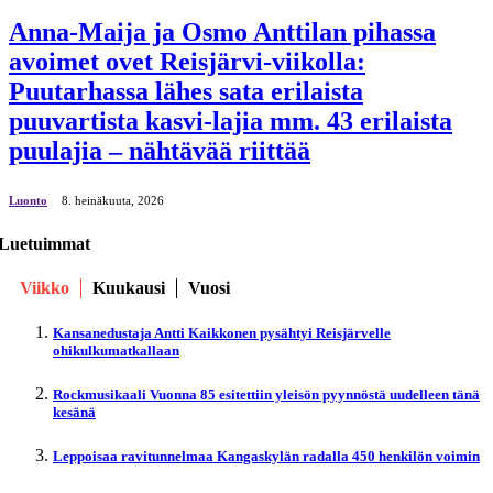
Anna-Maija ja Osmo Anttilan pihassa
avoimet ovet Reisjärvi-viikolla:
Puutarhassa lähes sata erilaista
puuvartista kasvi-lajia mm. 43 erilaista
puulajia – nähtävää riittää
Luonto
8. heinäkuuta, 2026
Luetuimmat
Viikko
Kuukausi
Vuosi
Kansanedustaja Antti Kaikkonen pysähtyi Reisjärvelle
ohikulkumatkallaan
Rockmusikaali Vuonna 85 esitettiin yleisön pyynnöstä uudelleen tänä
kesänä
Leppoisaa ravitunnelmaa Kangaskylän radalla 450 henkilön voimin