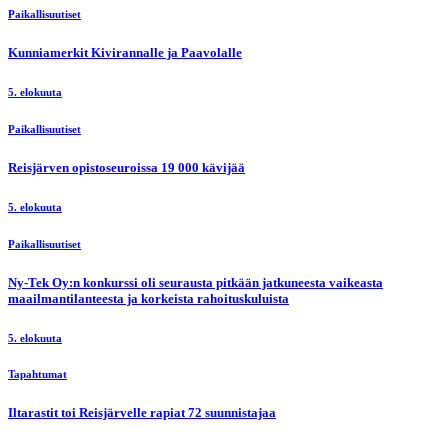
Paikallisuutiset
Kunniamerkit Kivirannalle ja Paavolalle
5. elokuuta
Paikallisuutiset
Reisjärven opistoseuroissa 19 000 kävijää
5. elokuuta
Paikallisuutiset
Ny-Tek Oy:n konkurssi oli seurausta pitkään jatkuneesta vaikeasta
maailmantilanteesta ja korkeista rahoituskuluista
5. elokuuta
Tapahtumat
Iltarastit toi Reisjärvelle rapiat 72 suunnistajaa