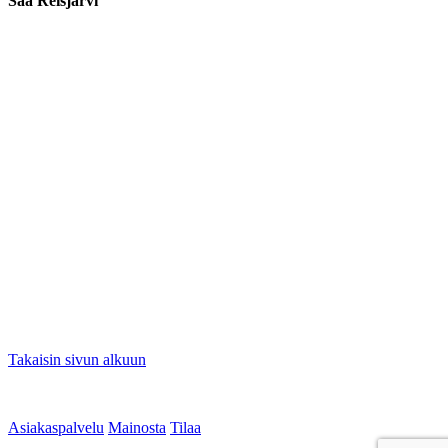
Sää Reisjärvi
Takaisin sivun alkuun
Asiakaspalvelu
Mainosta
Tilaa