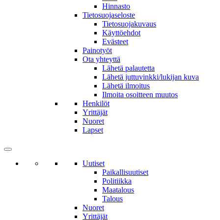
Hinnasto
Tietosuojaseloste
Tietosuojakuvaus
Käyttöehdot
Evästeet
Painotyöt
Ota yhteyttä
Lähetä palautetta
Lähetä juttuvinkki/lukijan kuva
Lähetä ilmoitus
Ilmoita osoitteen muutos
Henkilöt
Yrittäjät
Nuoret
Lapset
Uutiset
Paikallisuutiset
Politiikka
Maatalous
Talous
Nuoret
Yrittäjät