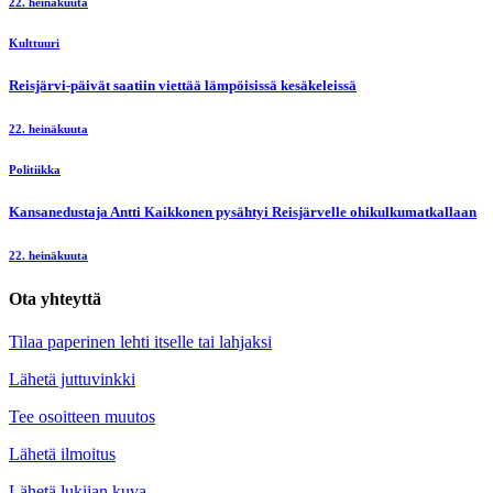
22. heinäkuuta
Kulttuuri
Reisjärvi-päivät saatiin viettää lämpöisissä kesäkeleissä
22. heinäkuuta
Politiikka
Kansanedustaja Antti Kaikkonen pysähtyi Reisjärvelle ohikulkumatkallaan
22. heinäkuuta
Ota yhteyttä
Tilaa paperinen lehti itselle tai lahjaksi
Lähetä juttuvinkki
Tee osoitteen muutos
Lähetä ilmoitus
Lähetä lukijan kuva