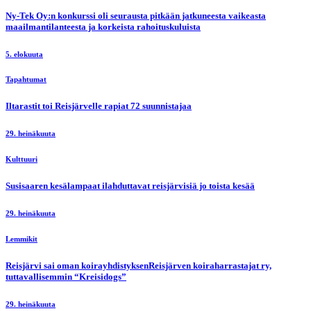
Ny-Tek Oy:n konkurssi oli seurausta pitkään jatkuneesta vaikeasta
maailmantilanteesta ja korkeista rahoituskuluista
5. elokuuta
Tapahtumat
Iltarastit toi Reisjärvelle rapiat 72 suunnistajaa
29. heinäkuuta
Kulttuuri
Susisaaren kesälampaat ilahduttavat reisjärvisiä jo toista kesää
29. heinäkuuta
Lemmikit
Reisjärvi sai oman koirayhdistyksenReisjärven koiraharrastajat ry,
tuttavallisemmin “Kreisidogs”
29. heinäkuuta