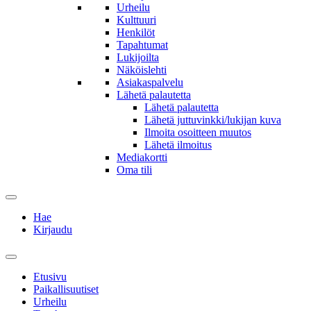
Urheilu
Kulttuuri
Henkilöt
Tapahtumat
Lukijoilta
Näköislehti
Asiakaspalvelu
Lähetä palautetta
Lähetä palautetta
Lähetä juttuvinkki/lukijan kuva
Ilmoita osoitteen muutos
Lähetä ilmoitus
Mediakortti
Oma tili
Hae
Kirjaudu
Etusivu
Paikallisuutiset
Urheilu