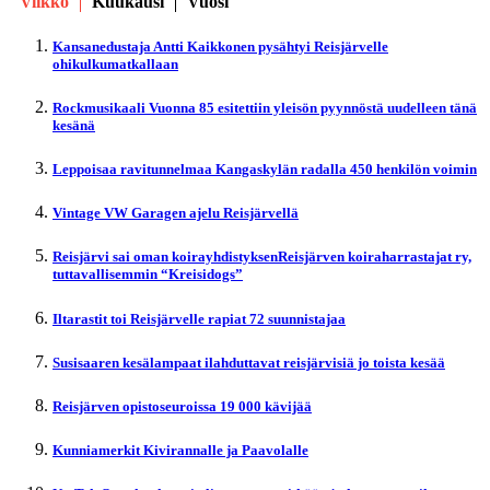
Viikko
Kuukausi
Vuosi
Kansanedustaja Antti Kaikkonen pysähtyi Reisjärvelle
ohikulkumatkallaan
Rockmusikaali Vuonna 85 esitettiin yleisön pyynnöstä uudelleen tänä
kesänä
Leppoisaa ravitunnelmaa Kangaskylän radalla 450 henkilön voimin
Vintage VW Garagen ajelu Reisjärvellä
Reisjärvi sai oman koirayhdistyksenReisjärven koiraharrastajat ry,
tuttavallisemmin “Kreisidogs”
Iltarastit toi Reisjärvelle rapiat 72 suunnistajaa
Susisaaren kesälampaat ilahduttavat reisjärvisiä jo toista kesää
Reisjärven opistoseuroissa 19 000 kävijää
Kunniamerkit Kivirannalle ja Paavolalle