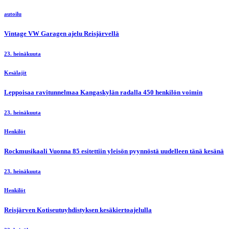
autoilu
Vintage VW Garagen ajelu Reisjärvellä
23. heinäkuuta
Kesälajit
Leppoisaa ravitunnelmaa Kangaskylän radalla 450 henkilön voimin
23. heinäkuuta
Henkilöt
Rockmusikaali Vuonna 85 esitettiin yleisön pyynnöstä uudelleen tänä kesänä
23. heinäkuuta
Henkilöt
Reisjärven Kotiseutuyhdistyksen kesäkiertoajelulla