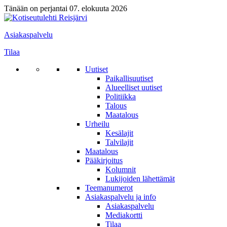
Tänään on perjantai 07. elokuuta 2026
Asiakaspalvelu
Tilaa
Uutiset
Paikallisuutiset
Alueelliset uutiset
Politiikka
Talous
Maatalous
Urheilu
Kesälajit
Talvilajit
Maatalous
Pääkirjoitus
Kolumnit
Lukijoiden lähettämät
Teemanumerot
Asiakaspalvelu ja info
Asiakaspalvelu
Mediakortti
Tilaa