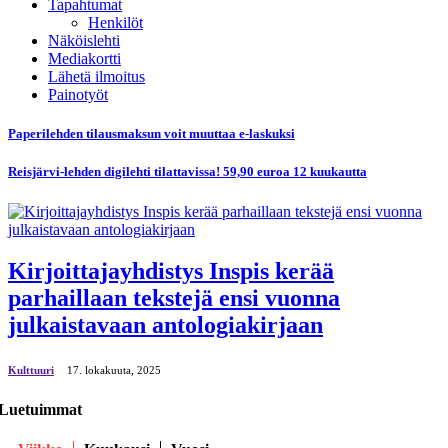
Tapahtumat
Henkilöt
Näköislehti
Mediakortti
Lähetä ilmoitus
Painotyöt
Paperilehden tilausmaksun voit muuttaa e-laskuksi
Reisjärvi-lehden digilehti tilattavissa! 59,90 euroa 12 kuukautta
Kirjoittajayhdistys Inspis kerää
parhaillaan tekstejä ensi vuonna
julkaistavaan antologiakirjaan
Kulttuuri
17. lokakuuta, 2025
Luetuimmat