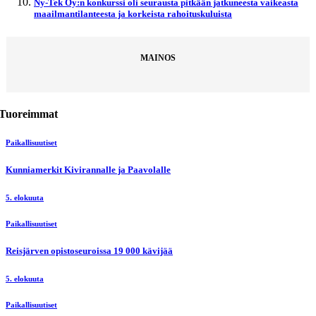
Ny-Tek Oy:n konkurssi oli seurausta pitkään jatkuneesta vaikeasta
maailmantilanteesta ja korkeista rahoituskuluista
MAINOS
Tuoreimmat
Paikallisuutiset
Kunniamerkit Kivirannalle ja Paavolalle
5. elokuuta
Paikallisuutiset
Reisjärven opistoseuroissa 19 000 kävijää
5. elokuuta
Paikallisuutiset