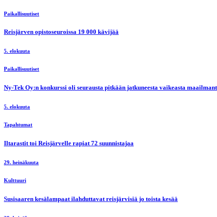
Paikallisuutiset
Reisjärven opistoseuroissa 19 000 kävijää
5. elokuuta
Paikallisuutiset
Ny-Tek Oy:n konkurssi oli seurausta pitkään jatkuneesta vaikeasta maailmanti
5. elokuuta
Tapahtumat
Iltarastit toi Reisjärvelle rapiat 72 suunnistajaa
29. heinäkuuta
Kulttuuri
Susisaaren kesälampaat ilahduttavat reisjärvisiä jo toista kesää