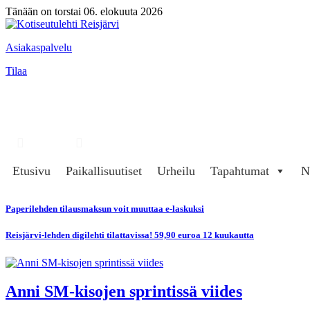
Tänään on torstai 06. elokuuta 2026
Asiakaspalvelu
Tilaa
Hae
Kirjaudu
Etusivu
Paikallisuutiset
Urheilu
Tapahtumat
N
Paperilehden tilausmaksun voit muuttaa e-laskuksi
Reisjärvi-lehden digilehti tilattavissa! 59,90 euroa 12 kuukautta
Anni SM-kisojen sprintissä viides