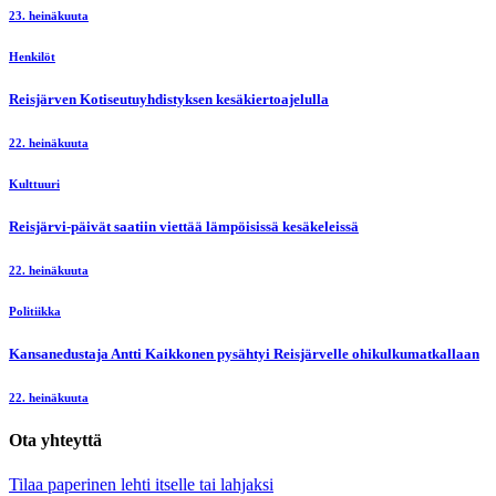
23. heinäkuuta
Henkilöt
Reisjärven Kotiseutuyhdistyksen kesäkiertoajelulla
22. heinäkuuta
Kulttuuri
Reisjärvi-päivät saatiin viettää lämpöisissä kesäkeleissä
22. heinäkuuta
Politiikka
Kansanedustaja Antti Kaikkonen pysähtyi Reisjärvelle ohikulkumatkallaan
22. heinäkuuta
Ota yhteyttä
Tilaa paperinen lehti itselle tai lahjaksi