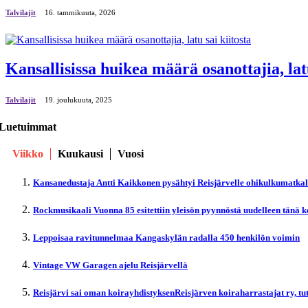
Talvilajit
16. tammikuuta, 2026
Kansallisissa huikea määrä osanottajia, latu
Talvilajit
19. јoulukuuta, 2025
Luetuimmat
Viikko
Kuukausi
Vuosi
Kansanedustaja Antti Kaikkonen pysähtyi Reisjärvelle ohikulkumatka
Rockmusikaali Vuonna 85 esitettiin yleisön pyynnöstä uudelleen tänä 
Leppoisaa ravitunnelmaa Kangaskylän radalla 450 henkilön voimin
Vintage VW Garagen ajelu Reisjärvellä
Reisjärvi sai oman koirayhdistyksenReisjärven koiraharrastajat ry, t