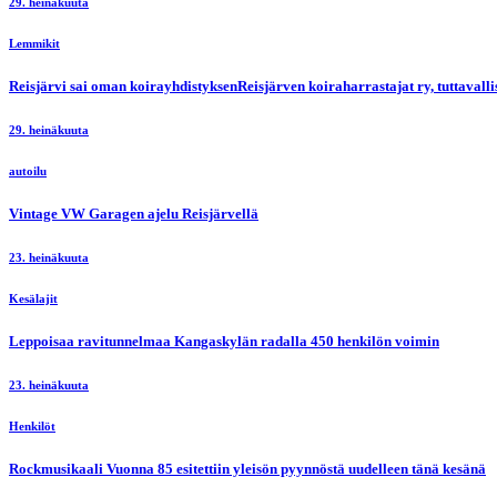
29. heinäkuuta
Lemmikit
Reisjärvi sai oman koirayhdistyksenReisjärven koiraharrastajat ry, tuttaval
29. heinäkuuta
autoilu
Vintage VW Garagen ajelu Reisjärvellä
23. heinäkuuta
Kesälajit
Leppoisaa ravitunnelmaa Kangaskylän radalla 450 henkilön voimin
23. heinäkuuta
Henkilöt
Rockmusikaali Vuonna 85 esitettiin yleisön pyynnöstä uudelleen tänä kesänä