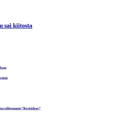
 sai kiitosta
llaan
kesänä
uttavallisemmin “Kreisidogs”