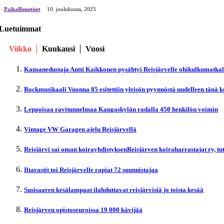
Paikallisuutiset
10. јoulukuuta, 2025
Luetuimmat
Viikko
Kuukausi
Vuosi
Kansanedustaja Antti Kaikkonen pysähtyi Reisjärvelle ohikulkumatka
Rockmusikaali Vuonna 85 esitettiin yleisön pyynnöstä uudelleen tänä 
Leppoisaa ravitunnelmaa Kangaskylän radalla 450 henkilön voimin
Vintage VW Garagen ajelu Reisjärvellä
Reisjärvi sai oman koirayhdistyksenReisjärven koiraharrastajat ry, t
Iltarastit toi Reisjärvelle rapiat 72 suunnistajaa
Susisaaren kesälampaat ilahduttavat reisjärvisiä jo toista kesää
Reisjärven opistoseuroissa 19 000 kävijää