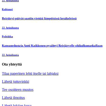
22. heinäkuuta
Kulttuuri
Reisjärvi-päivät saatiin viettää lämpöisissä kesäkeleissä
22. heinäkuuta
Politiikka
Kansanedustaja Antti Kaikkonen pysähtyi Reisjärvelle ohikulkumatkallaan
22. heinäkuuta
Ota yhteyttä
Tilaa paperinen lehti itselle tai lahjaksi
Lähetä juttuvinkki
Tee osoitteen muutos
Lähetä ilmoitus
Lähetä lukijan kuva