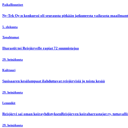
Paikallisuutiset
Ny-Tek Oy:n konkurssi oli seurausta pitkään jatkuneesta vaikeasta maailmanti
5. elokuuta
Tapahtumat
Iltarastit toi Reisjärvelle rapiat 72 suunnistajaa
29. heinäkuuta
Kulttuuri
Susisaaren kesälampaat ilahduttavat reisjärvisiä jo toista kesää
29. heinäkuuta
Lemmikit
Reisjärvi sai oman koirayhdistyksenReisjärven koiraharrastajat ry, tuttaval
29. heinäkuuta