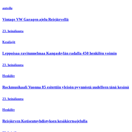
autoilu
Vintage VW Garagen ajelu Reisjärvellä
23. heinäkuuta
Kesälajit
Leppoisaa ravitunnelmaa Kangaskylän radalla 450 henkilön voimin
23. heinäkuuta
Henkilöt
Rockmusikaali Vuonna 85 esitettiin yleisön pyynnöstä uudelleen tänä kesänä
23. heinäkuuta
Henkilöt
Reisjärven Kotiseutuyhdistyksen kesäkiertoajelulla