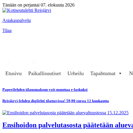
Tänään on perjantai 07. elokuuta 2026
Asiakaspalvelu
Tilaa
Hae
Kirjaudu
Etusivu
Paikallisuutiset
Urheilu
Tapahtumat
N
Paperilehden tilausmaksun voit muuttaa e-laskuksi
Reisjärvi-lehden digilehti tilattavissa! 59,90 euroa 12 kuukautta
Ensihoidon palvelutasosta päätetään alueva