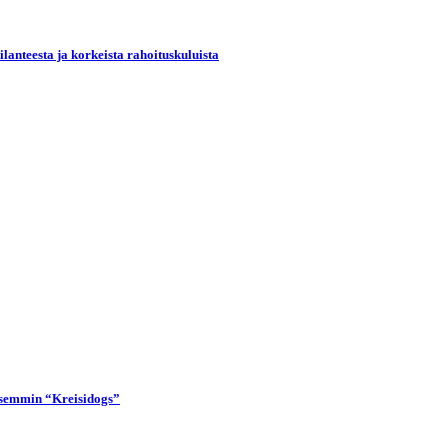
lanteesta ja korkeista rahoituskuluista
lisemmin “Kreisidogs”