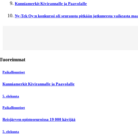
Kunniamerkit Kivirannalle ja Paavolalle
Ny-Tek Oy:n konkurssi oli seurausta pitkään jatkuneesta vaikeasta maa
Tuoreimmat
Paikallisuutiset
Kunniamerkit Kivirannalle ja Paavolalle
5. elokuuta
Paikallisuutiset
Reisjärven opistoseuroissa 19 000 kävijää
5. elokuuta